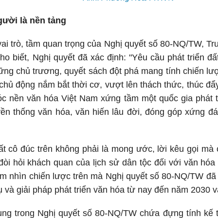
gười là nền tảng
, vai trò, tầm quan trọng của Nghị quyết số 80-NQ/TW, 
o biết, Nghị quyết đã xác định: "Yêu cầu phát triển đ
hững chủ trương, quyết sách đột phá mang tính chiến l
 chủ động nắm bắt thời cơ, vượt lên thách thức, thúc đẩy
vóc nền văn hóa Việt Nam xứng tầm một quốc gia phát t
uyền thống văn hóa, văn hiến lâu đời, đóng góp xứng 
t cô đúc trên không phải là mong ước, lời kêu gọi mà c
 đòi hỏi khách quan của lịch sử dân tộc đối với văn hó
ầm nhìn chiến lược trên mà Nghị quyết số 80-NQ/TW đã 
ụ và giải pháp phát triển văn hóa từ nay đến năm 2030 
ng trong Nghị quyết số 80-NQ/TW chứa đựng tính kế th