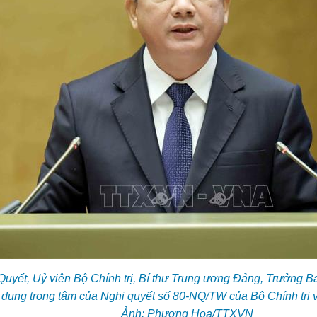
Quyết, Uỷ viên Bộ Chính trị, Bí thư Trung ương Đảng, Trưởng 
i dung trọng tâm của Nghị quyết số 80-NQ/TW của Bộ Chính trị v
Ảnh: Phương Hoa/TTXVN