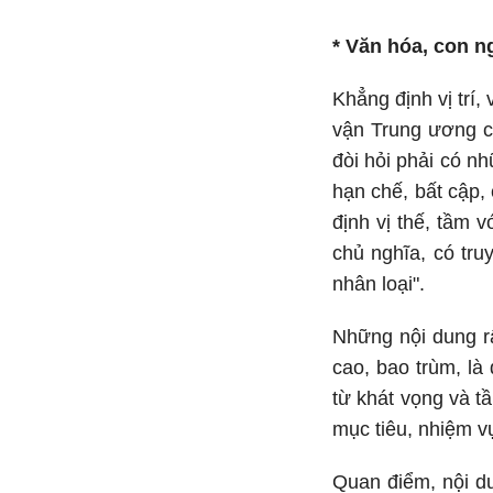
* Văn hóa, con n
Khẳng định vị trí
vận Trung ương ch
đòi hỏi phải có n
hạn chế, bất cập,
định vị thế, tầm 
chủ nghĩa, có tr
nhân loại".
Những nội dung rấ
cao, bao trùm, là
từ khát vọng và t
mục tiêu, nhiệm v
Quan điểm, nội du