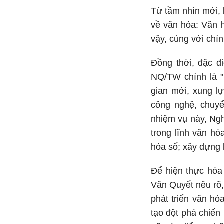
Từ tầm nhìn mới, 
về văn hóa: Văn h
vậy, cùng với chính
Đồng thời, đặc đ
NQ/TW chính là "
gian mới, xung l
công nghệ, chuyể
nhiệm vụ này, Ngh
trong lĩnh văn hó
hóa số; xây dựng 
Để hiện thực hóa 
Văn Quyết nêu rõ,
phát triển văn hó
tạo đột phá chiến