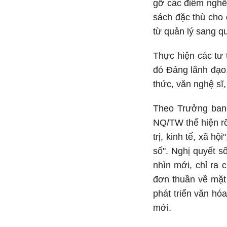
gỡ các điểm nghẽn
sách đặc thù cho 
từ quản lý sang qu
Thực hiện các tư 
đó Đảng lãnh đạo,
thức, văn nghệ sĩ,
Theo Trưởng ban 
NQ/TW thể hiện rõ
trị, kinh tế, xã h
số". Nghị quyết s
nhìn mới, chỉ ra 
đơn thuần về mặt 
phát triển văn hó
mới.