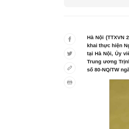
Hà Nội (TTXVN 25
khai thực hiện N
tại Hà Nội, Ủy v
Trung ương Trịnh
số 80-NQ/TW ngày