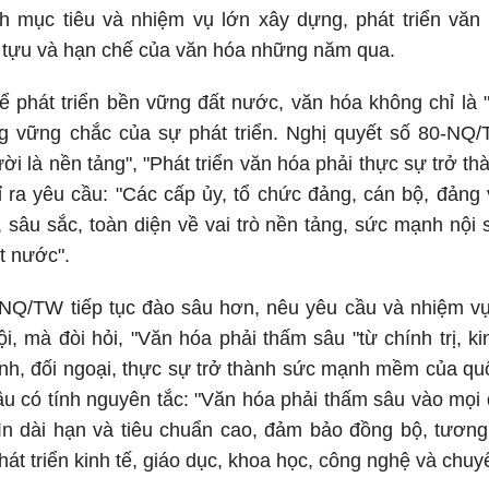
h mục tiêu và nhiệm vụ lớn xây dựng, phát triển văn
 tựu và hạn chế của văn hóa những năm qua.
ể phát triển bền vững đất nước, văn hóa không chỉ là 
ng vững chắc của sự phát triển. Nghị quyết số 80-NQ/
ời là nền tảng", "Phát triển văn hóa phải thực sự trở t
ỉ ra yêu cầu: "Các cấp ủy, tổ chức đảng, cán bộ, đảng 
 sâu sắc, toàn diện về vai trò nền tảng, sức mạnh nội
ất nước".
-NQ/TW tiếp tục đào sâu hơn, nêu yêu cầu và nhiệm vụ
i, mà đòi hỏi, "Văn hóa phải thấm sâu "từ chính trị, kin
nh, đối ngoại, thực sự trở thành sức mạnh mềm của quố
 có tính nguyên tắc: "Văn hóa phải thấm sâu vào mọi 
n dài hạn và tiêu chuẩn cao, đảm bảo đồng bộ, tương 
át triển kinh tế, giáo dục, khoa học, công nghệ và chuyể