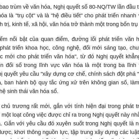
bao trùm về văn hóa, Nghị quyết số 80-NQ/TW lần đầu t
óa là "trụ cột" và là "hệ điều tiết" cho phát triển nha
 trị, kinh tế, xã hội, văn hóa trở thành một trong bốn trụ
iểm nổi bật của quan điểm, đường lối phát triển văn 
phát triển khoa học, công nghệ, đổi mới sáng tạo, ch
ực mới cho phát triển văn hóa", từ đó Nghị quyết khẳ
n đổi số trong lĩnh vực văn hóa là một trong ba lĩnh
ị quyết yêu cầu "xây dựng cơ chế, chính sách đột phá "p
a, ban hành bộ quy tắc ứng xử trên không gian số, là
hệ sinh thái văn hóa số.
chủ trương rất mới, gắn với tính hiện đại trong phát t
 một loạt công việc được chỉ ra trong Nghị quyết này n
a. Gắn với yêu cầu đó xuyên suốt trong Nghị quyết là 
 lược, khơi thông nguồn lực, tập trung xây dựng các luậ