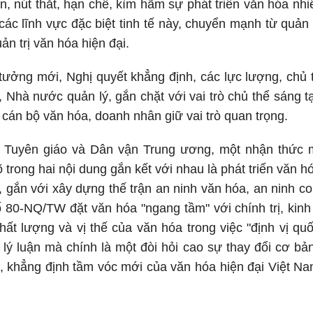
, nút thắt, hạn chế, kìm hãm sự phát triển văn hóa nh
các lĩnh vực đặc biệt tinh tế này, chuyển mạnh từ quản 
ản trị văn hóa hiện đại.
tưởng mới, Nghị quyết khẳng định, các lực lượng, chủ t
 Nhà nước quản lý, gắn chặt với vai trò chủ thể sáng tạ
 cán bộ văn hóa, doanh nhân giữ vai trò quan trọng.
Tuyên giáo và Dân vận Trung ương, một nhận thức m
 trong hai nội dung gắn kết với nhau là phát triển văn h
ội", gắn với xây dựng thế trận an ninh văn hóa, an ninh
ố 80-NQ/TW đặt văn hóa "ngang tầm" với chính trị, kinh 
chất lượng và vị thế của văn hóa trong việc "định vị q
lý luận mà chính là một đòi hỏi cao sự thay đổi cơ bả
a, khẳng định tầm vóc mới của văn hóa hiện đại Việt Na