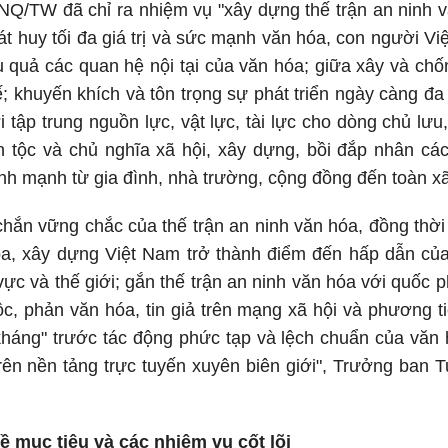
NQ/TW đã chỉ ra nhiệm vụ "xây dựng thế trận an ninh v
át huy tối đa giá trị và sức mạnh văn hóa, con người V
ệu quả các quan hệ nội tại của văn hóa; giữa xây và chốn
ế; khuyến khích và tôn trọng sự phát triển ngày càng 
i tập trung nguồn lực, vật lực, tài lực cho dòng chủ lư
n tộc và chủ nghĩa xã hội, xây dựng, bồi đắp nhân cá
nh mạnh từ gia đình, nhà trường, cộng đồng đến toàn xã
á chắn vững chắc của thế trận an ninh văn hóa, đồng thời
óa, xây dựng Việt Nam trở thành điểm đến hấp dẫn của
vực và thế giới; gắn thế trận an ninh văn hóa với quốc p
độc, phản văn hóa, tin giả trên mạng xã hội và phương t
kháng" trước tác động phức tạp và lệch chuẩn của văn 
trên nền tảng trực tuyến xuyên biên giới", Trưởng ban
ề mục tiêu và các nhiệm vụ cốt lõi