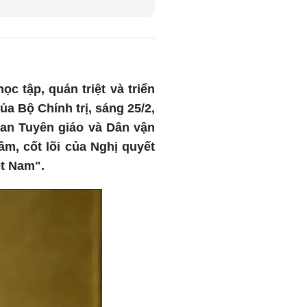
c tập, quán triệt và triển
a Bộ Chính trị, sáng 25/2,
ban Tuyên giáo và Dân vận
m, cốt lõi của Nghị quyết
ệt Nam".