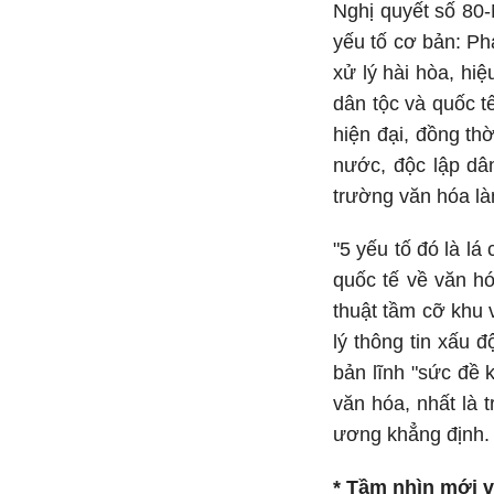
Nghị quyết số 80-
yếu tố cơ bản: Ph
xử lý hài hòa, hi
dân tộc và quốc t
hiện đại, đồng thờ
nước, độc lập dâ
trường văn hóa là
"5 yếu tố đó là l
quốc tế về văn h
thuật tầm cỡ khu 
lý thông tin xấu 
bản lĩnh "sức đề 
văn hóa, nhất là 
ương khẳng định.
* Tầm nhìn mới v