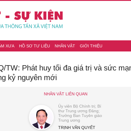
ĂM XƯA
HỒ SƠ TƯ LIỆU
NHÂN VẬT
GIỚI THIỆU
/TW: Phát huy tối đa giá trị và sức mạ
ng kỷ nguyên mới
NHÂN VẬT LIÊN QUAN
Ủy viên Bộ Chính trị; Bí
thư Trung ương Đảng;
Trưởng Ban Tuyên giáo
Trung ương
TRỊNH VĂN QUYẾT