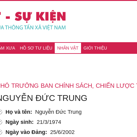
ĂM XƯA
HỒ SƠ TƯ LIỆU
NHÂN VẬT
GIỚI THIỆU
PHÓ TRƯỞNG BAN CHÍNH SÁCH, CHIẾN LƯỢ
NGUYỄN ĐỨC TRUNG
Họ và tên:
Nguyễn Đức Trung
Ngày sinh:
21/3/1974
Ngày vào Đảng:
25/6/2002