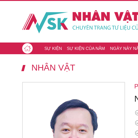
SỰ KIỆN
SỰ KIỆN CỦA NĂM
NGÀY NÀY N
NHÂN VẬT