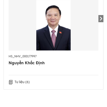
- 9/1993 - 12/1996: Chuyên viên nghiên cứu, Vụ Tổng
hợp, Văn phòng Chính phủ.
- 12/1996 - 5/1998: Phó Vụ trưởng Vụ Tổng hợp, Văn
phòng Chính phủ; Bí thư Chi bộ.
- 6/1998 - 8/1999: Quyền Vụ trưởng Vụ Tổng hợp,
Văn phòng Chính phủ.
- 8/1999 - 4/2008: Vụ trưởng Vụ Tổng hợp Văn
phòng Chính phủ; Ủy viên Ban Chấp hành Đảng bộ
Văn phòng Chính phủ (từ 10/2002).
HS_NHV_000177997
- 4/2008 - 11/2008: Vụ trưởng Vụ Thư ký-Biên tập,
Nguyễn Khắc Định
Văn phòng Chính phủ; Ủy viên Ban Chấp hành Đảng
bộ Văn phòng Chính phủ.
- 11/2008 - 7/2009: Trợ lý của Thủ tướng Chính phủ,
Tư liệu
(6)
kiêm Vụ trưởng Vụ Thư ký-Biên tập, Văn phòng
Chính phủ; Ủy viên Ban Chấp hành Đảng bộ Văn
phòng Chính phủ.
- 7/2009 - 9/2011: Trợ lý của Thủ tướng Chính phủ,