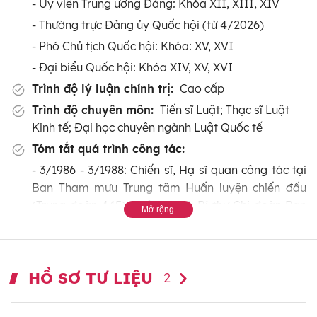
- Ủy viên Trung ương Đảng: Khóa XII, XIII, XIV
- Thường trực Đảng ủy Quốc hội (từ 4/2026)
- Phó Chủ tịch Quốc hội: Khóa: XV, XVI
- Đại biểu Quốc hội: Khóa XIV, XV, XVI
Trình độ lý luận chính trị:
Cao cấp
Trình độ chuyên môn:
Tiến sĩ Luật; Thạc sĩ Luật
Kinh tế; Đại học chuyên ngành Luật Quốc tế
Tóm tắt quá trình công tác:
- 3/1986 - 3/1988: Chiến sĩ, Hạ sĩ quan công tác tại
Ban Tham mưu Trung tâm Huấn luyện chiến đấu
(Trung đoàn 445) Quân khu I; Bí thư Chi đoàn Ban
Tham mưu Trung đoàn.
- 5/1988 - 9/1993: Giáo viên Luật Kinh tế, khoa Pháp
luật Kinh tế, trường Đại học Luật Hà Nội; Chi ủy
HỒ SƠ TƯ LIỆU
2
viên, Bí thư Chi bộ khoa Pháp luật Kinh tế, trường
Đại học Luật Hà Nội.