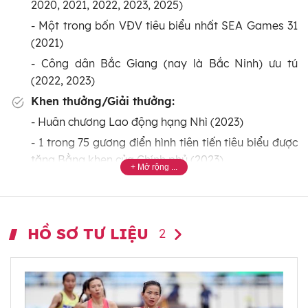
2020, 2021, 2022, 2023, 2025)
- Một trong bốn VĐV tiêu biểu nhất SEA Games 31
(2021)
- Công dân Bắc Giang (nay là Bắc Ninh) ưu tú
(2022, 2023)
Khen thưởng/Giải thưởng:
- Huân chương Lao động hạng Nhì (2023)
- 1 trong 75 gương điển hình tiên tiến tiêu biểu được
tặng Bằng khen của Chính phủ (2023)
- Gương mặt thể thao của năm Giải thưởng Cống
hiến (2022, 2023)
- Giải thưởng Phụ nữ Việt Nam (2023)
HỒ SƠ TƯ LIỆU
2
- Giải thưởng "Thanh niên sống đẹp" (2023)
Thông tin cá nhân:
- Môn thể thao: Điền kinh
- Nội dung: Chạy trung bình (1.500 m); Chạy dài