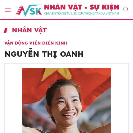
NHÂN VẬT
VẬN ĐỘNG VIÊN ĐIỀN KINH
NGUYỄN THỊ OANH