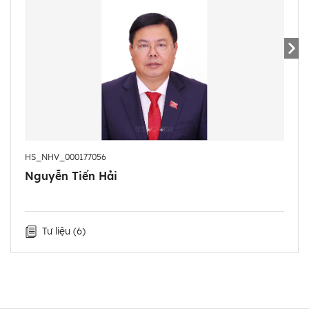
- 8/1991 - 8/1993: Ủy viên Ban Thường vụ Tỉnh đoàn,
Huyện ủy viên - Bí thư Huyện đoàn U Minh, tỉnh
Minh Hải.
- 9/1993 - 12/1996: Ủy viên Ban Thường vụ Tỉnh
đoàn, Trưởng Ban Tư tưởng - Văn hóa Tỉnh đoàn
Minh Hải; Hiệu trưởng trường Đoàn.
- 1/1997 - 8/1997: Phó Bí thư Tỉnh đoàn Cà Mau, phụ
trách khối xây dựng Đoàn.
HS_NHV_000177056
- 9/1997 - 8/1998: Phó Bí thư Thường trực Tỉnh đoàn
Nguyễn Tiến Hải
Cà Mau.
- 9/1998 - 6/2000: Học viên Học viện Chính trị Quốc
gia Hồ Chí Minh.
Tư liệu
(6)
- 7/2000 - 1/2001: Phó Bí thư Tỉnh đoàn; Chủ tịch
Hội Liên hiệp Thanh niên Việt Nam tỉnh Cà Mau.
- 2/2001 - 12/2003: Ủy viên Ban Chấp hành Đảng
bộ tỉnh, Chánh Văn phòng Tỉnh ủy Cà Mau.