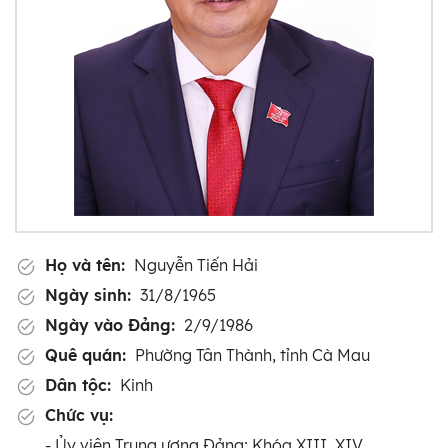
Họ và tên:
Nguyễn Tiến Hải
Ngày sinh:
31/8/1965
Ngày vào Đảng:
2/9/1986
Quê quán:
Phường Tân Thành, tỉnh Cà Mau
Dân tộc:
Kinh
Chức vụ:
- Ủy viên Trung ương Đảng: Khóa XIII, XIV