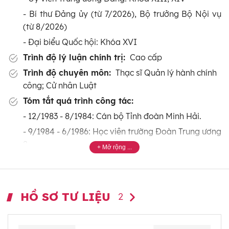
- Bí thư Đảng ủy (từ 7/2026), Bộ trưởng Bộ Nội vụ
(từ 8/2026)
- Đại biểu Quốc hội: Khóa XVI
Trình độ lý luận chính trị:
Cao cấp
Trình độ chuyên môn:
Thạc sĩ Quản lý hành chính
công; Cử nhân Luật
Tóm tắt quá trình công tác:
- 12/1983 - 8/1984: Cán bộ Tỉnh đoàn Minh Hải.
- 9/1984 - 6/1986: Học viên trường Đoàn Trung ương
2.
- 7/1986 - 12/1986: Cán bộ Tỉnh đoàn Minh Hải.
- 1/1987 - 11/1990: Ủy viên Ban Chấp hành Tỉnh
đoàn; Phó Chủ tịch Hội đồng đội tỉnh; Phó Ban
HỒ SƠ TƯ LIỆU
2
Thanh niên trường học Tỉnh đoàn Minh Hải.
- 12/1990 - 7/1991: Ủy viên Ban Chấp hành Tỉnh
đoàn, Chủ tịch Hội đồng đội tỉnh Minh Hải.