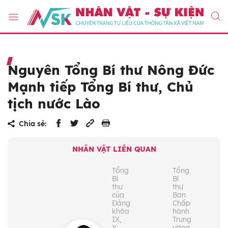
Nguyên Tổng Bí thư Nông Đức
Mạnh tiếp Tổng Bí thư, Chủ
tịch nước Lào
Chia sẻ:
NHÂN VẬT LIÊN QUAN
Tổng
Tổng
Bí
Bí
thư
thư
của
Ban
Đảng
Chấp
khóa
hành
IX,
Trung
X;
ương