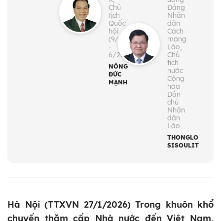
Chủ
Đảng
tịch
Nhân
Quốc
dân
hội
Cách
(9/1997
mạng
-
Lào,
6/2001)
Chủ
tịch
NÔNG
nước
ĐỨC
Cộng
MẠNH
hòa
Dân
chủ
Nhân
dân
Lào
THONGLOUN
SISOULITH
Hà Nội (TTXVN 27/1/2026) Trong khuôn khổ
chuyến thăm cấp Nhà nước đến Việt Nam,