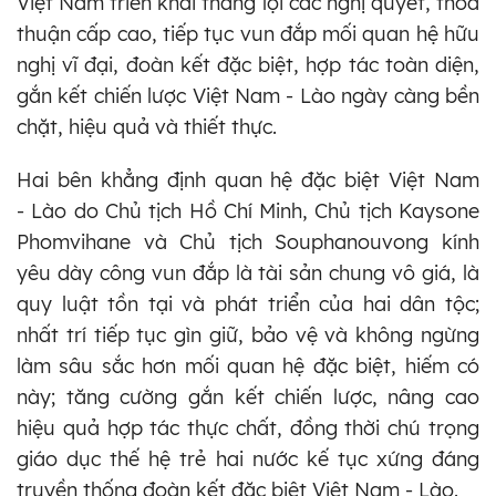
Việt Nam triển khai thắng lợi các nghị quyết, thỏa
thuận cấp cao, tiếp tục vun đắp mối quan hệ hữu
nghị vĩ đại, đoàn kết đặc biệt, hợp tác toàn diện,
gắn kết chiến lược Việt Nam - Lào ngày càng bền
chặt, hiệu quả và thiết thực.
Hai bên khẳng định quan hệ đặc biệt Việt Nam
- Lào do Chủ tịch Hồ Chí Minh, Chủ tịch Kaysone
Phomvihane và Chủ tịch Souphanouvong kính
yêu dày công vun đắp là tài sản chung vô giá, là
quy luật tồn tại và phát triển của hai dân tộc;
nhất trí tiếp tục gìn giữ, bảo vệ và không ngừng
làm sâu sắc hơn mối quan hệ đặc biệt, hiếm có
này; tăng cường gắn kết chiến lược, nâng cao
hiệu quả hợp tác thực chất, đồng thời chú trọng
giáo dục thế hệ trẻ hai nước kế tục xứng đáng
truyền thống đoàn kết đặc biệt Việt Nam - Lào.