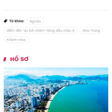
Từ khóa:
Agoda
điểm đến 'du lịch chậm' hàng đầu châu Á
Nha Trang
Khánh Hòa
HỒ SƠ