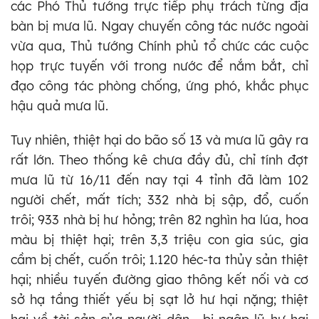
các Phó Thủ tướng trực tiếp phụ trách từng địa
bàn bị mưa lũ. Ngay chuyến công tác nước ngoài
vừa qua, Thủ tướng Chính phủ tổ chức các cuộc
họp trực tuyến với trong nước để nắm bắt, chỉ
đạo công tác phòng chống, ứng phó, khắc phục
hậu quả mưa lũ.
Tuy nhiên, thiệt hại do bão số 13 và mưa lũ gây ra
rất lớn. Theo thống kê chưa đầy đủ, chỉ tính đợt
mưa lũ từ 16/11 đến nay tại 4 tỉnh đã làm 102
người chết, mất tích; 332 nhà bị sập, đổ, cuốn
trôi; 933 nhà bị hư hỏng; trên 82 nghìn ha lúa, hoa
màu bị thiệt hại; trên 3,3 triệu con gia súc, gia
cầm bị chết, cuốn trôi; 1.120 héc-ta thủy sản thiệt
hại; nhiều tuyến đường giao thông kết nối và cơ
sở hạ tầng thiết yếu bị sạt lở hư hại nặng; thiệt