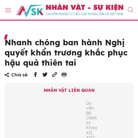
Nhanh chóng ban hành Nghị
quyết khẩn trương khắc phục
hậu quả thiên tai
Chia sẻ:
NHÂN VẬT LIÊN QUAN
Ủy
viên
Bộ
Chính
trị:
Khóa
XII,
XIII;