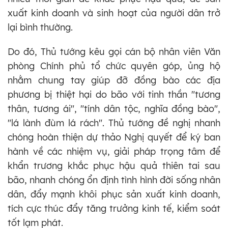
xuất kinh doanh và sinh hoạt của người dân trở
lại bình thường.
Do đó, Thủ tướng kêu gọi cán bộ nhân viên Văn
phòng Chính phủ tổ chức quyên góp, ủng hộ
nhằm chung tay giúp đỡ đồng bào các địa
phương bị thiệt hại do bão với tinh thần "tương
thân, tương ái", "tính dân tộc, nghĩa đồng bào",
"lá lành đùm lá rách". Thủ tướng đề nghị nhanh
chóng hoàn thiện dự thảo Nghị quyết để ký ban
hành về các nhiệm vụ, giải pháp trọng tâm để
khẩn trương khắc phục hậu quả thiên tai sau
bão, nhanh chóng ổn định tình hình đời sống nhân
dân, đẩy mạnh khôi phục sản xuất kinh doanh,
tích cực thúc đẩy tăng trưởng kinh tế, kiểm soát
tốt lạm phát.