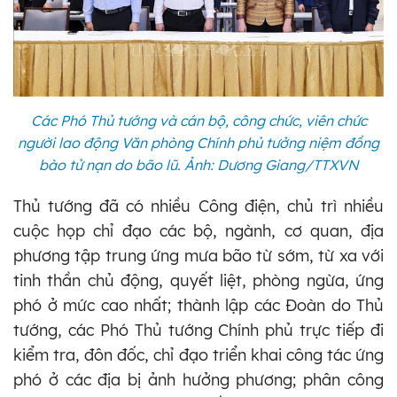
Các Phó Thủ tướng và cán bộ, công chức, viên chức
người lao động Văn phòng Chính phủ tưởng niệm đồng
bào tử nạn do bão lũ. Ảnh: Dương Giang/TTXVN
Thủ tướng đã có nhiều Công điện, chủ trì nhiều
cuộc họp chỉ đạo các bộ, ngành, cơ quan, địa
phương tập trung ứng mưa bão từ sớm, từ xa với
tinh thần chủ động, quyết liệt, phòng ngừa, ứng
phó ở mức cao nhất; thành lập các Đoàn do Thủ
tướng, các Phó Thủ tướng Chính phủ trực tiếp đi
kiểm tra, đôn đốc, chỉ đạo triển khai công tác ứng
phó ở các địa bị ảnh hưởng phương; phân công