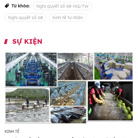
Từ khóa:
Nghị quyết số 68-NQ/TW
Nghị quyết số 68
kinh tế tư nhân
SỰ KIỆN
KINH TẾ