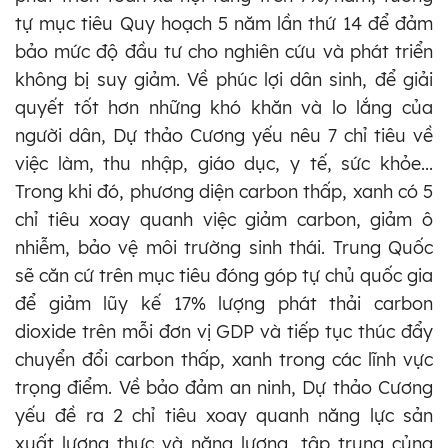
tự mục tiêu Quy hoạch 5 năm lần thứ 14 để đảm
bảo mức độ đầu tư cho nghiên cứu và phát triển
không bị suy giảm. Về phúc lợi dân sinh, để giải
quyết tốt hơn những khó khăn và lo lắng của
người dân, Dự thảo Cương yếu nêu 7 chỉ tiêu về
việc làm, thu nhập, giáo dục, y tế, sức khỏe...
Trong khi đó, phương diện carbon thấp, xanh có 5
chỉ tiêu xoay quanh việc giảm carbon, giảm ô
nhiễm, bảo vệ môi trường sinh thái. Trung Quốc
sẽ căn cứ trên mục tiêu đóng góp tự chủ quốc gia
để giảm lũy kế 17% lượng phát thải carbon
dioxide trên mỗi đơn vị GDP và tiếp tục thúc đẩy
chuyển đổi carbon thấp, xanh trong các lĩnh vực
trọng điểm. Về bảo đảm an ninh, Dự thảo Cương
yếu đề ra 2 chỉ tiêu xoay quanh năng lực sản
xuất lương thực và năng lượng, tập trung củng