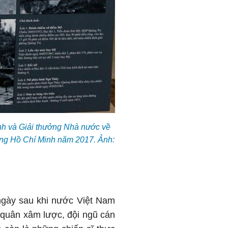
nh và Giải thưởng Nhà nước về
ởng Hồ Chí Minh năm 2017. Ảnh:
ngày sau khi nước Việt Nam
 quân xâm lược, đội ngũ cán