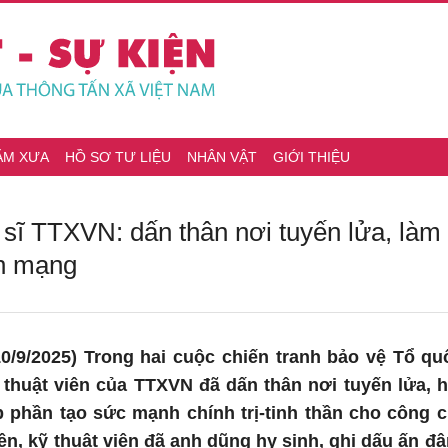
ĂM XƯA
HỒ SƠ TƯ LIỆU
NHÂN VẬT
GIỚI THIỆU
 sĩ TTXVN: dấn thân nơi tuyến lửa, làm
ch mạng
0/9/2025) Trong hai cuộc chiến tranh bảo vệ Tổ qu
ỹ thuật viên của TTXVN đã dấn thân nơi tuyến lửa,
p phần tạo sức mạnh chính trị-tinh thần cho công 
ên, kỹ thuật viên đã anh dũng hy sinh, ghi dấu ấn đ