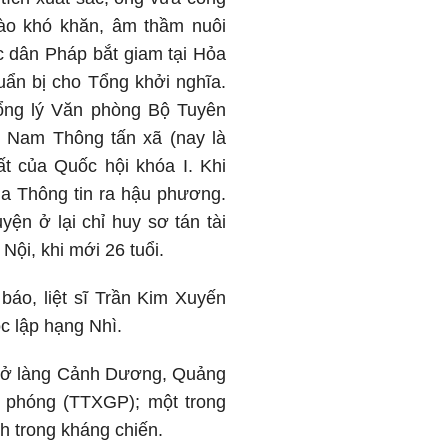
bào khó khăn, âm thầm nuôi
 dân Pháp bắt giam tại Hỏa
uẩn bị cho Tổng khởi nghĩa.
ổng lý Văn phòng Bộ Tuyên
t Nam Thông tấn xã (nay là
t của Quốc hội khóa I. Khi
ha Thông tin ra hậu phương.
yện ở lại chỉ huy sơ tán tài
Nội, khi mới 26 tuổi.
báo, liệt sĩ Trần Kim Xuyến
 lập hạng Nhì.
14, ở làng Cảnh Dương, Quảng
i phóng (TTXGP); một trong
h trong kháng chiến.