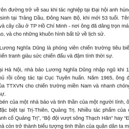
rên đường trở về sau khi tác nghiệp tại Đại hội anh hùng
 sinh tại Trảng Dầu, Đông Nam Bộ, khi mới 53 tuổi. T
à cây cầu ở TP Hồ Chí Minh - nơi ông đã dâng trọn máu 
o, và cho những khuôn hình bất tử về lịch sử.
ĩ Lương Nghĩa Dũng là phóng viên chiến trường tiêu bi
ến tranh giàu sức chiến đấu và đậm tính thời sự.
ại Hà Nội, nhà báo Lương Nghĩa Dũng nhập ngũ khi 18
hủ rồi công tác tại Cục Tuyên huấn. Năm 1965, ông 
ủa TTXVN cho chiến trường miền Nam và nhanh chóng
sự.
bén của một nhà báo và tinh thần của một người lính, 
ặc biệt tại Trị-Thiên, Quảng Trị. Nhiều tác phẩm của
ành cổ Quảng Trị”, “Bộ đội vượt sông Thạch Hãn” hay 
 mà còn trở thành
biểu tượng tinh thần của quân dân ta m