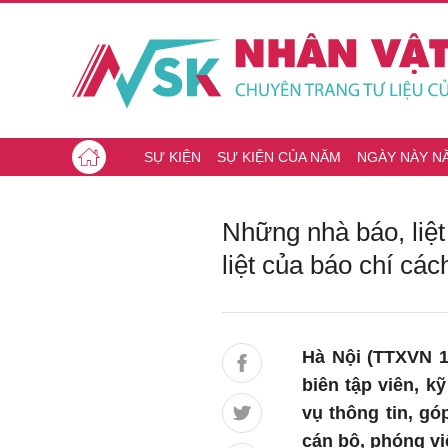
SỰ KIỆN
SỰ KIỆN CỦA NĂM
NGÀY NÀY N
Những nhà báo, liệt
liệt của báo chí cá
Hà Nội (TTXVN 1
biên tập viên, k
vụ thông tin, gó
cán bộ, phóng vi