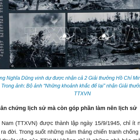
ơng Nghĩa Dũng vinh dự được nhận cả 2 Giải thưởng Hồ Chí Mi
 Trong ảnh: Bộ ảnh “Những khoảnh khắc để lại” nhận Giải thư
TTXVN
hân chứng lịch sử mà còn góp phần làm nên lịch sử
t Nam (TTXVN) được thành lập ngày 15/9/1945, chỉ ít 
ra đời. Trong suốt những năm tháng chiến tranh chống