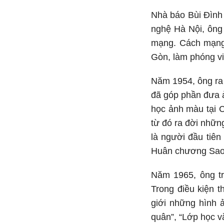
Nhà báo Bùi Đình
nghệ Hà Nội, ông
mạng. Cách mạng 
Gòn, làm phóng v
Năm 1954, ông ra 
đã góp phần đưa ả
học ảnh màu tại 
từ đó ra đời nhữn
là người đầu tiê
Huân chương Sao V
Năm 1965, ông tr
Trong điều kiện t
giới những hình 
quân”, “Lớp học vă