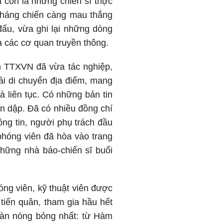
 còn là những chiến sĩ thực
 kháng chiến càng mau thắng
đấu, vừa ghi lại những dòng
à các cơ quan truyền thông.
n TTXVN đã vừa tác nghiệp,
ải di chuyển địa điểm, mang
à liên tục. Có những bản tin
n dập. Đã có nhiều đồng chí
ng tin, người phụ trách đầu
hóng viên đã hòa vào trang
những nhà báo-chiến sĩ buổi
ng viên, kỹ thuật viên được
 tiến quân, tham gia hầu hết
 bàn nóng bỏng nhất: từ Hàm