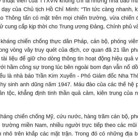
ỹ thuật viên của TTXVN không chỉ là những nhà báo mà
i dạy của Chủ tịch Hồ Chí Minh: “Tin tức càng nhanh,
áo Thông tấn có mặt trên mọi chiến trường, vừa chiến 
h sử cung cấp kịp thời cho Trung ương Đảng, Chính phủ v
 kháng chiến chống thực dân Pháp, cán bộ, phóng viê
ong vòng vây truy quét của địch, cơ quan đã 21 lần ph
tài liệu để giữ cho dòng thông tin hoạt động hiệu quả v
ới hầm công sự trong lúc bên ngoài bom đạn vẫn nổ dồ
iểu là nhà báo Trần Kim Xuyến - Phó Giám đốc Nha Thô
 hy sinh anh dũng năm 1947. Máu đào của các thế hệ p
ân tộc, khẳng định tinh thần quả cảm, kiên trung của 
háng chiến chống Mỹ, cứu nước, hàng trăm cán bộ, phó
n trường miền Nam, nhiều người trực tiếp theo các mũi
ớn nhỏ trên khắp các mặt trận. Trong đó có những địa