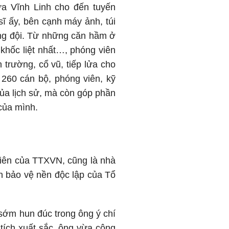
ửa Vĩnh Linh cho đến tuyến
ĩ ấy, bên cạnh máy ảnh, túi
ồng đội. Từ những căn hầm ở
khốc liệt nhất…, phóng viên
trường, cổ vũ, tiếp lửa cho
 260 cán bộ, phóng viên, kỹ
ủa lịch sử, mà còn góp phần
của mình.
 tiên của TTXVN, cũng là nhà
ến bảo vệ nền độc lập của Tổ
 sớm hun đúc trong ông ý chí
tích xuất sắc, ông vừa công