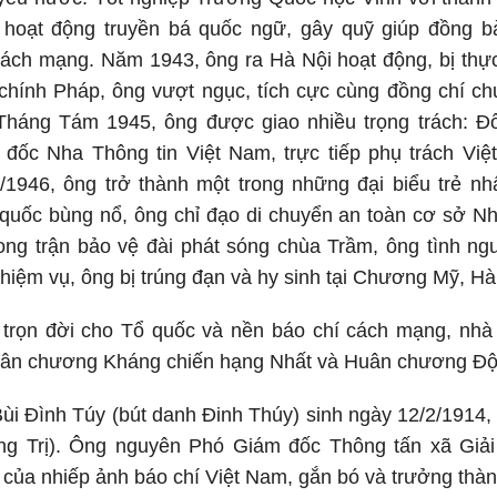
 hoạt động truyền bá quốc ngữ, gây quỹ giúp đồng 
ách mạng. Năm 1943, ông ra Hà Nội hoạt động, bị thực
chính Pháp, ông vượt ngục, tích cực cùng đồng chí ch
háng Tám 1945, ông được giao nhiều trọng trách: Đ
 đốc Nha Thông tin Việt Nam, trực tiếp phụ trách Việ
1946, ông trở thành một trong những đại biểu trẻ nhấ
 quốc bùng nổ, ông chỉ đạo di chuyển an toàn cơ sở N
ong trận bảo vệ đài phát sóng chùa Trầm, ông tình ngu
hiệm vụ, ông bị trúng đạn và hy sinh tại Chương Mỹ, Hà 
 trọn đời cho Tổ quốc và nền báo chí cách mạng, nhà 
uân chương Kháng chiến hạng Nhất và Huân chương Độc
ĩ Bùi Đình Túy (bút danh Đinh Thúy) sinh ngày 12/2/19
ng Trị). Ông nguyên Phó Giám đốc Thông tấn xã Giả
 của nhiếp ảnh báo chí Việt Nam, gắn bó và trưởng thàn