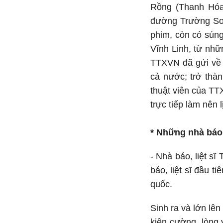
Rồng (Thanh Hóa)
đường Trường Sơn 
phim, còn có sún
Vĩnh Linh, từ nh
TTXVN đã gửi về T
cả nước; trở thàn
thuật viên của TT
trực tiếp làm nên
* Những nhà báo 
- Nhà báo, liệt s
báo, liệt sĩ đầu 
quốc.
Sinh ra và lớn lê
kiên cường, lòng 