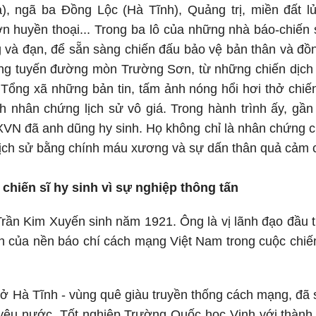
, ngã ba Đồng Lộc (Hà Tĩnh), Quảng trị, miền đất l
huyền thoại... Trong ba lô của những nhà báo-chiến s
g và đạn, để sẵn sàng chiến đấu bảo vệ bản thân và đ
ững tuyến đường mòn Trường Sơn, từ những chiến dịch 
ổng xã những bản tin, tấm ảnh nóng hổi hơi thở chiến 
h nhân chứng lịch sử vô giá. Trong hành trình ấy, gần
XVN đã anh dũng hy sinh. Họ không chỉ là nhân chứng c
 lịch sử bằng chính máu xương và sự dấn thân quả cảm 
chiến sĩ hy sinh vì sự nghiệp thông tấn
ĩ Trần Kim Xuyến sinh năm 1921. Ông là vị lãnh đạo đầu
tiên của nền báo chí cách mạng Việt Nam trong cuộc chi
n ở Hà Tĩnh - vùng quê giàu truyền thống cách mạng, đã
yêu nước. Tốt nghiệp Trường Quốc học Vinh với thành 