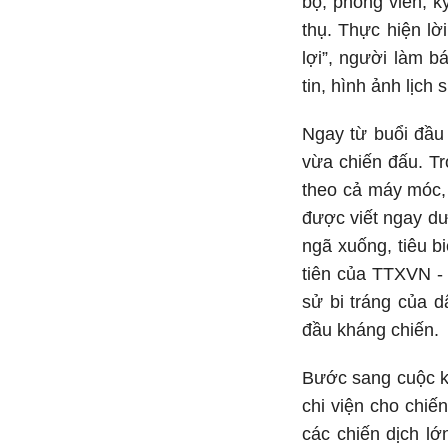
bộ, phóng viên, k
thụ. Thực hiện lờ
lợi”, người làm b
tin, hình ảnh lịc
Ngay từ buổi đầu
vừa chiến đấu. Tr
theo cả máy móc, 
được viết ngay dư
ngã xuống, tiêu b
tiên của TTXVN -
sử bi tráng của d
đầu kháng chiến.
Bước sang cuộc k
chi viện cho chiế
các chiến dịch l