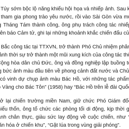
 Túy sớm bộc lộ năng khiếu hội họa và nhiếp ảnh. Sau
 tham gia phong trào yêu nước, rồi vào Sài Gòn vừa m
Tháng Tám thành công, ông phụ trách công tác nhiế
iên báo Cảm tử, ghi lại những khoảnh khắc chiến đấu 
Bắc công tác tại TTXVN, trở thành Phó Chủ nhiệm phân
nh thời sự trở thành một mũi xung kích của công tác t
Cộng hòa dân chủ Đức, ông và đồng nghiệp lập buồng t
g bức ảnh màu đầu tiên về phong cảnh đất nước và Chủ
n có vinh dự chụp ảnh màu Bác Hồ, với những tác phẩm
àng cho Bác Tôn” (1958) hay “Bác Hồ trên lễ đài Quốc
ở lại chiến trường miền Nam, giữ chức Phó Giám đố
hiếu thốn, ông tổ chức các phòng tối di động, kịp thời
ảnh chân thực, giàu sức lay động về cuộc chiến, nh
n hóa ở chiến khu”, “Gặt lúa trong vùng giải phóng”.