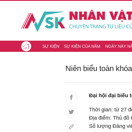
SỰ KIỆN
SỰ KIỆN CỦA NĂM
NGÀY NÀY N
Niên biểu toàn khóa
Đại hội đại biểu
Thời gian: từ 27 
Địa điểm: Thủ đô 
Số lượng Đảng viê