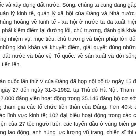
ốc và xây dựng đất nước. Song, chúng ta cũng đang gặ
quản lý kinh tế, quản lý xã hội của Đảng và Nhà nước
khủng hoảng về kinh tế - xã hội ở nước ta đã xuất hi
 phải kiểm điểm lại đường lối, chủ trương, đánh giá kh
ng nhiệm vụ, mục tiêu, chủ trương và biện pháp lớn để
những khó khăn và khuyết điểm, giải quyết đúng nhữn
 đất nước và bảo vệ Tổ quốc, về sản xuất và đời sống
tiến lên.
toàn quốc lần thứ V của Đảng đã họp nội bộ từ ngày 15
ngày 27 đến ngày 31-3-1982, tại Thủ đô Hà Nội. Tham d
7.000 đảng viên hoạt động trong 35.146 đảng bộ cơ sở.
g tham gia các tổ chức tiền thân của Đảng; hơn 40% đ
ác lĩnh vực kinh tế; 102 đại biểu hoạt động trong các
diện của 27 tộc người trên các tuyến đầu ở vùng biên 
ng lao động, anh hùng lực lượng vũ trang, chiến sĩ thi 