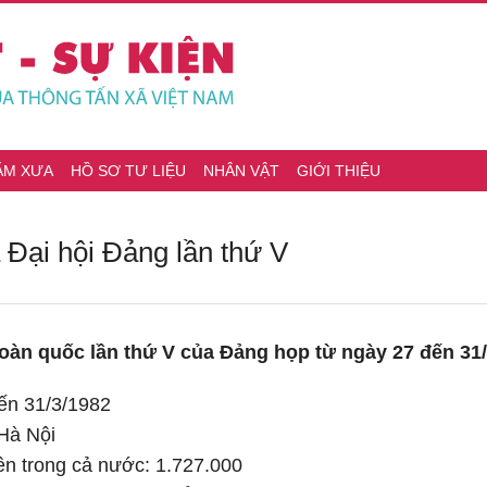
ĂM XƯA
HỒ SƠ TƯ LIỆU
NHÂN VẬT
GIỚI THIỆU
 Đại hội Đảng lần thứ V
 toàn quốc lần thứ V của Đảng họp từ ngày 27 đến 31/
đến 31/3/1982
Hà Nội
n trong cả nước: 1.727.000