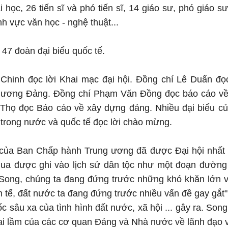
i học, 26 tiến sĩ và phó tiến sĩ, 14 giáo sư, phó giáo s
nh vực văn học - nghệ thuật...
 47 đoàn đại biểu quốc tế.
Chinh đọc lời Khai mạc đại hội. Đồng chí Lê Duẩn đọc
ương Đảng. Đồng chí Phạm Văn Đồng đọc báo cáo về n
Thọ đọc Báo cáo về xây dựng đảng. Nhiều đại biểu của
trong nước và quốc tế đọc lời chào mừng.
 của Ban Chấp hành Trung ương đã được Đại hội nhất t
ua được ghi vào lịch sử dân tộc như một đoạn đường 
ong, chúng ta đang đứng trước những khó khăn lớn về 
nh tế, đất nước ta đang đứng trước nhiều vấn đề gay gắt
ốc sâu xa của tình hình đất nước, xã hội ... gây ra. Son
ai lầm của các cơ quan Đảng và Nhà nước về lãnh đạo và