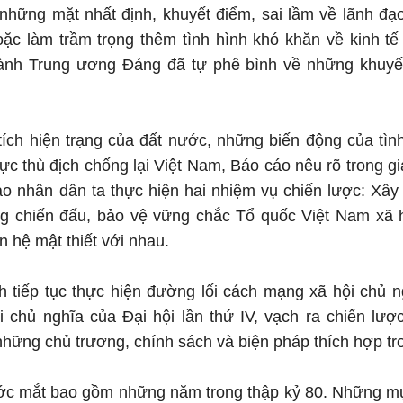
 những mặt nhất định, khuyết điểm, sai lầm về lãnh đạ
oặc làm trầm trọng thêm tình hình khó khăn về kinh t
nh Trung ương Đảng đã tự phê bình về những khuyết
tích hiện trạng của đất nước, những biến động của tì
ực thù địch chống lại Việt Nam, Báo cáo nêu rõ trong 
ạo nhân dân ta thực hiện hai nhiệm vụ chiến lược: Xâ
ng chiến đấu, bảo vệ vững chắc Tổ quốc Việt Nam xã h
n hệ mật thiết với nhau.
h tiếp tục thực hiện đường lối cách mạng xã hội chủ 
i chủ nghĩa của Đại hội lần thứ IV, vạch ra chiến lượ
 những chủ trương, chính sách và biện pháp thích hợp 
c mắt bao gồm những năm trong thập kỷ 80. Những mục 