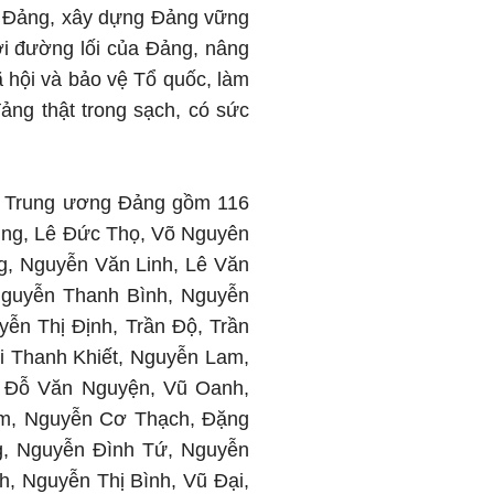
của Đảng, xây dựng Đảng vững
ợi đường lối của Đảng, nâng
 hội và bảo vệ Tổ quốc, làm
ảng thật trong sạch, có sức
nh Trung ương Đảng gồm 116
ùng, Lê Đức Thọ, Võ Nguyên
g, Nguyễn Văn Linh, Lê Văn
Nguyễn Thanh Bình, Nguyễn
ễn Thị Định, Trần Độ, Trần
i Thanh Khiết, Nguyễn Lam,
, Đỗ Văn Nguyện, Vũ Oanh,
âm, Nguyễn Cơ Thạch, Đặng
, Nguyễn Đình Tứ, Nguyễn
, Nguyễn Thị Bình, Vũ Đại,