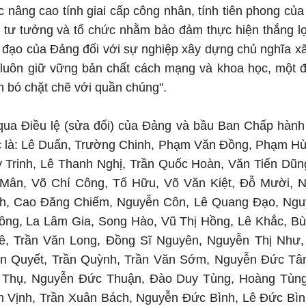
tục nâng cao tính giai cấp công nhân, tính tiên phong 
, tư tưởng và tổ chức nhằm bảo đảm thực hiện thắng l
 đạo của Đảng đối với sự nghiệp xây dựng chủ nghĩa xã
 luôn giữ vững bản chất cách mạng và khoa học, một đ
n bó chặt chẽ với quần chúng".
 qua Điều lệ (sửa đổi) của Đảng và bầu Ban Chấp hà
ức là: Lê Duẩn, Trường Chinh, Phạm Văn Đồng, Phạm H
 Trinh, Lê Thanh Nghị, Trần Quốc Hoàn, Văn Tiến Dũn
Mân, Võ Chí Công, Tố Hữu, Võ Văn Kiệt, Đỗ Mười, 
h, Cao Đăng Chiếm, Nguyễn Côn, Lê Quang Đạo, Nguy
ng, La Lâm Gia, Song Hào, Vũ Thị Hồng, Lê Khắc, Bù
Lê, Trần Văn Long, Đồng Sĩ Nguyên, Nguyễn Thị Như
ần Quyết, Trần Quỳnh, Trần Văn Sớm, Nguyễn Đức T
 Thụ, Nguyễn Đức Thuận, Đào Duy Tùng, Hoàng Tùng
n Vịnh, Trần Xuân Bách, Nguyễn Đức Bình, Lê Đức Bình