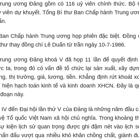
ung ương Đảng gồm có 116 uỷ viên chính thức. Bộ C
uỷ viên dự khuyết. Tổng Bí thư Ban Chấp hành Trung ư
ẩn.
Ban Chấp hành Trung ương họp phiên đặc biệt. Đồng
thư thay đồng chí Lê Duẩn từ trần ngày 10-7-1986.
ung ương Đảng khoá V đã họp 11 lần để quyết định 
 ta, trong đó có vấn đề tổ chức lại sản xuất, xây dự
ng, thị trường, giá, lương, tiền. Khẳng định rứt khoát 
c hiện hạch toán kinh tế và kinh doanh XHCN. Đây là q
 đoạn này.
ứ IV đến Đại hội lần thứ V của Đảng là những năm đầu
ệ Tổ quốc Việt Nam xã hội chủ nghĩa. Trong khoảng thờ
sự kiện lịch sử quan trọng được ghi đậm nét vào lịch 
ấn đấu vượt qua nhiều khó khăn chồng chất, giành đượ