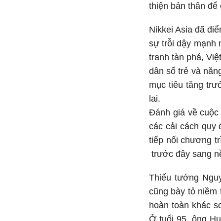
thiện bản thân để 
Nikkei Asia đã đi
sự trỗi dậy mạnh 
tranh tàn phá, Vi
dân số trẻ và năn
mục tiêu tăng tr
lai.
Đánh giá về cuộc
các cải cách quy 
tiếp nối chương 
trước đây sang nề
Thiếu tướng Nguy
cũng bày tỏ niềm 
hoàn toàn khác so
Ở tuổi 95, ông H