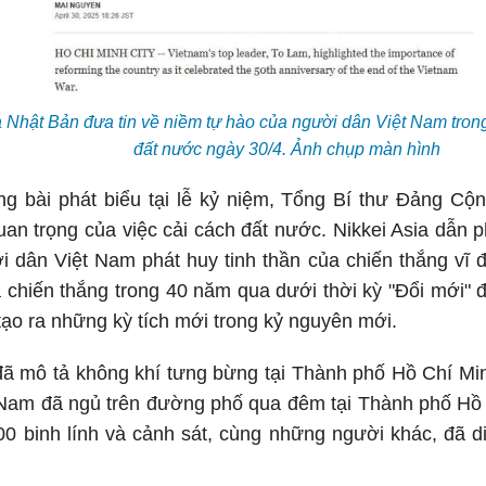
a Nhật Bản đưa tin về niềm tự hào của người dân Việt Nam tron
đất nước ngày 30/4. Ảnh chụp màn hình
ong bài phát biểu tại lễ kỷ niệm, Tổng Bí thư Đảng C
n trọng của việc cải cách đất nước. Nikkei Asia dẫn p
i dân Việt Nam phát huy tinh thần của chiến thắng vĩ
và chiến thắng trong 40 năm qua dưới thời kỳ "Đổi mới"
tạo ra những kỳ tích mới trong kỷ nguyên mới.
đã mô tả không khí tưng bừng tại Thành phố Hồ Chí Min
 Nam đã ngủ trên đường phố qua đêm tại Thành phố Hồ 
00 binh lính và cảnh sát, cùng những người khác, đã 