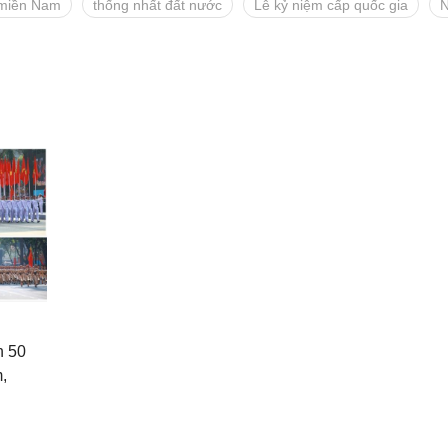
 miền Nam
thống nhất đất nước
Lễ kỷ niệm cấp quốc gia
N
h 50
,