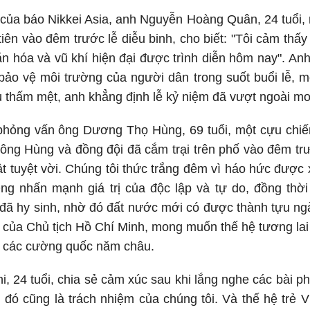
 của báo Nikkei Asia, anh Nguyễn Hoàng Quân, 24 tuổi
tiên vào đêm trước lễ diễu binh, cho biết: "Tôi cảm thấy
n hóa và vũ khí hiện đại được trình diễn hôm nay". A
 bảo vệ môi trường của người dân trong suốt buổi lễ, 
thấm mệt, anh khẳng định lễ kỷ niệm đã vượt ngoài mo
phỏng vấn ông Dương Thọ Hùng, 69 tuổi, một cựu chiến
 ông Hùng và đồng đội đã cắm trại trên phố vào đêm tr
ật tuyệt vời. Chúng tôi thức trắng đêm vì háo hức được 
ng nhấn mạnh giá trị của độc lập và tự do, đồng thời 
 đã hy sinh, nhờ đó đất nước mới có được thành tựu n
g của Chủ tịch Hồ Chí Minh, mong muốn thế hệ tương lai 
i các cường quốc năm châu.
, 24 tuổi, chia sẻ cảm xúc sau khi lắng nghe các bài ph
 đó cũng là trách nhiệm của chúng tôi. Và thế hệ trẻ