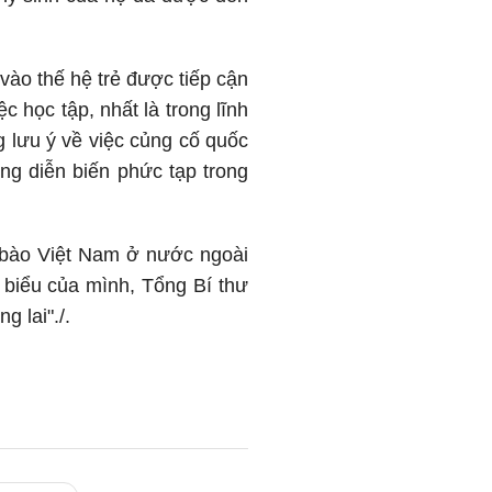
ào thế hệ trẻ được tiếp cận
c học tập, nhất là trong lĩnh
g lưu ý về việc củng cố quốc
ững diễn biến phức tạp trong
ều bào Việt Nam ở nước ngoài
 biểu của mình, Tổng Bí thư
g lai"./.