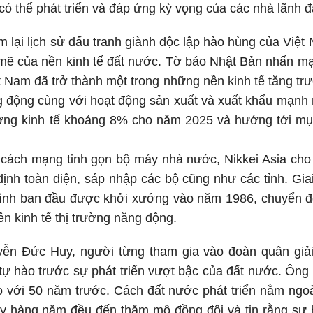
có thể phát triển và đáp ứng kỳ vọng của các nhà lãnh đ
ểm lại lịch sử đấu tranh giành độc lập hào hùng của Việt
mẽ của nền kinh tế đất nước. Tờ báo Nhật Bản nhấn mạn
ệt Nam đã trở thành một trong những nền kinh tế tăng trư
g động cùng với hoạt động sản xuất và xuất khẩu mạnh
ưởng kinh tế khoảng 8% cho năm 2025 và hướng tới mục
 cách mạng tinh gọn bộ máy nhà nước, Nikkei Asia cho
định toàn diện, sáp nhập các bộ cũng như các tỉnh. Gia
trình ban đầu được khởi xướng vào năm 1986, chuyển đ
n kinh tế thị trường năng động.
ễn Đức Huy, người từng tham gia vào đoàn quân giả
tự hào trước sự phát triển vượt bậc của đất nước. Ông c
 với 50 năm trước. Cách đất nước phát triển nằm ngoà
uy hàng năm đều đến thăm mộ đồng đội và tin rằng sự 