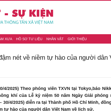
ĂM XƯA
HỒ SƠ TƯ LIỆU
NHÂN VẬT
GIỚI THIỆU
 đậm nét về niềm tự hào của người dân 
0/4/2025) Theo phóng viên TXVN tại Tokyo,báo Nikk
không khí của Lễ kỷ niệm 50 năm Ngày Giải phóng 
– 30/4/2025) diễn ra tại Thành phố Hồ Chí Minh, đồn
m tự hào của người dân Việt Nam về lịch sử.