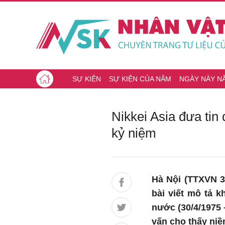
SỰ KIỆN
SỰ KIỆN CỦA NĂM
NGÀY NÀY N
Nikkei Asia đưa tin
kỷ niệm
Hà Nội (TTXVN 3
bài viết mô tả 
nước (30/4/1975 
vấn cho thấy niề