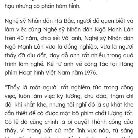
hậu nhưng có phần hóm hỉnh.
Nghệ sỹ Nhân dân Hà Bắc, người đã quen biết và
làm việc cùng Nghệ sỹ Nhân dân Ngô Mạnh Lân
trên 40 năm, chia sẻ: Với anh, Nghệ sỹ Nhân dân
Ngô Mạnh Lân vừa là đồng nghiệp, vừa là người
thầy đã dìu dắt, dạy dỗ anh rất nhiều trong quá
trình làm nghề. Kể từ anh về công tác tại Hãng
phim Hoạt hình Việt Nam năm 1976.
“Thầy là một người rất nghiêm túc trong công
việc, luôn làm việc kỹ lưỡng, chu đáo, thậm chí
đôi khi khắt khe, nhưng tôi nghĩ đó là sự khắt khe
cần thiết để có được một bộ phim chất lượng tốt.
Có lẽ đó cũng chính là bí quyết thành công của
thầy, vì trong bất cứ một lĩnh vực nào, từ sáng