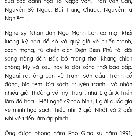
của các danh họa Tô Ngọc Vân, Trần Văn Cẩn,
Nguyễn Sỹ Ngọc, Bùi Trang Chước, Nguyễn Tư
Nghiêm...
Nghệ sỹ Nhân dân Ngô Mạnh Lân có một khối
lượng ký họa đồ sộ và quý giá về chiến tranh,
cách mạng, từ chiến dịch Điện Biên Phủ tới đời
sống nông dân Bắc bộ trong thời kháng chiến
chống Mỹ và sau này là đời sống thời bao cấp.
Ngoài ra, ông còn vẽ tranh sơn dầu, tranh cổ
động, bìa tem, bìa sách, truyện tranh… và nhận
nhiều giải thưởng về mỹ thuật, như 1 giải A triển
lãm đồ họa - Hội nghệ sỹ tạo hình; 1 giải quốc gia
về minh họa sách thiếu nhi; 2 giải Nhất và 2 giải
Nhì về triển lãm áp phích…
Ông được phong hàm Phó Giáo sư năm 1991,