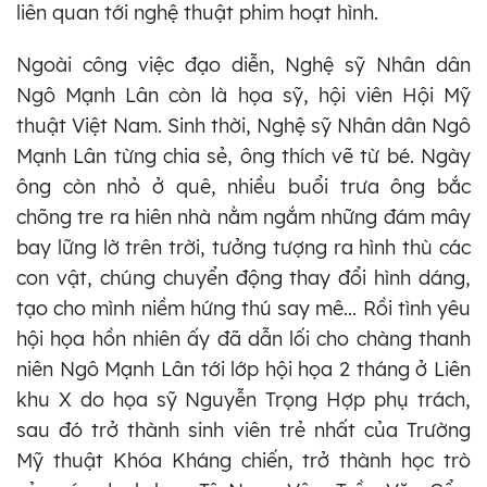
liên quan tới nghệ thuật phim hoạt hình.
Ngoài công việc đạo diễn, Nghệ sỹ Nhân dân
Ngô Mạnh Lân còn là họa sỹ, hội viên Hội Mỹ
thuật Việt Nam. Sinh thời, Nghệ sỹ Nhân dân Ngô
Mạnh Lân từng chia sẻ, ông thích vẽ từ bé. Ngày
ông còn nhỏ ở quê, nhiều buổi trưa ông bắc
chõng tre ra hiên nhà nằm ngắm những đám mây
bay lững lờ trên trời, tưởng tượng ra hình thù các
con vật, chúng chuyển động thay đổi hình dáng,
tạo cho mình niềm hứng thú say mê... Rồi tình yêu
hội họa hồn nhiên ấy đã dẫn lối cho chàng thanh
niên Ngô Mạnh Lân tới lớp hội họa 2 tháng ở Liên
khu X do họa sỹ Nguyễn Trọng Hợp phụ trách,
sau đó trở thành sinh viên trẻ nhất của Trường
Mỹ thuật Khóa Kháng chiến, trở thành học trò