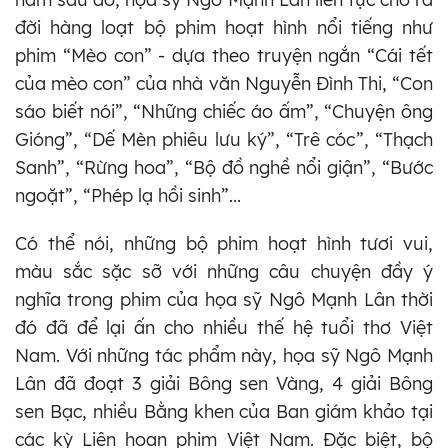
đời hàng loạt bộ phim hoạt hình nổi tiếng như
phim “Mèo con” - dựa theo truyện ngắn “Cái tết
của mèo con” của nhà văn Nguyễn Đình Thi, “Con
sáo biết nói”, “Những chiếc áo ấm”, “Chuyện ông
Gióng”, “Dế Mèn phiêu lưu ký”, “Trê cóc”, “Thạch
Sanh”, “Rừng hoa”, “Bộ đồ nghề nổi giận”, “Bước
ngoặt”, “Phép lạ hồi sinh”...
Có thể nói, những bộ phim hoạt hình tươi vui,
màu sắc sặc sỡ với những câu chuyện đầy ý
nghĩa trong phim của họa sỹ Ngô Mạnh Lân thời
đó đã để lại ấn cho nhiều thế hệ tuổi thơ Việt
Nam. Với những tác phẩm này, họa sỹ Ngô Mạnh
Lân đã đoạt 3 giải Bông sen Vàng, 4 giải Bông
sen Bạc, nhiều Bằng khen của Ban giám khảo tại
các kỳ Liên hoan phim Việt Nam. Đặc biệt, bộ