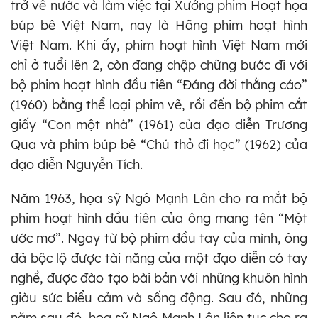
trở về nước và làm việc tại Xưởng phim Hoạt họa
búp bê Việt Nam, nay là Hãng phim hoạt hình
Việt Nam. Khi ấy, phim hoạt hình Việt Nam mới
chỉ ở tuổi lên 2, còn đang chập chững bước đi với
bộ phim hoạt hình đầu tiên “Đáng đời thằng cáo”
(1960) bằng thể loại phim vẽ, rồi đến bộ phim cắt
giấy “Con một nhà” (1961) của đạo diễn Trương
Qua và phim búp bê “Chú thỏ đi học” (1962) của
đạo diễn Nguyễn Tích.
Năm 1963, họa sỹ Ngô Mạnh Lân cho ra mắt bộ
phim hoạt hình đầu tiên của ông mang tên “Một
ước mơ”. Ngay từ bộ phim đầu tay của mình, ông
đã bộc lộ được tài năng của một đạo diễn có tay
nghề, được đào tạo bài bản với những khuôn hình
giàu sức biểu cảm và sống động. Sau đó, những
năm sau đó, họa sỹ Ngô Mạnh Lân liên tục cho ra