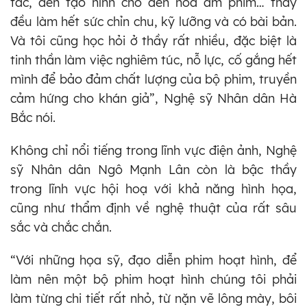
tác, đến tạo hình cho đến hoà âm phim… thầy
đều làm hết sức chỉn chu, kỹ lưỡng và có bài bản.
Và tôi cũng học hỏi ở thầy rất nhiều, đặc biệt là
tinh thần làm việc nghiêm túc, nỗ lực, cố gắng hết
mình để bảo đảm chất lượng của bộ phim, truyền
cảm hứng cho khán giả”, Nghệ sỹ Nhân dân Hà
Bắc nói.
Không chỉ nổi tiếng trong lĩnh vực điện ảnh, Nghệ
sỹ Nhân dân Ngô Mạnh Lân còn là bậc thầy
trong lĩnh vực hội hoạ với khả năng hình họa,
cũng như thẩm định về nghệ thuật của rất sâu
sắc và chắc chắn.
“Với những họa sỹ, đạo diễn phim hoạt hình, để
làm nên một bộ phim hoạt hình chúng tôi phải
làm từng chi tiết rất nhỏ, từ nặn vẽ lông mày, bôi