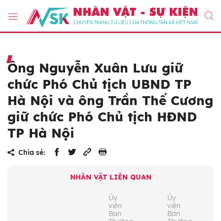
Ông Nguyễn Xuân Lưu giữ
chức Phó Chủ tịch UBND TP
Hà Nội và ông Trần Thế Cương
giữ chức Phó Chủ tịch HĐND
TP Hà Nội
Chia sẻ:
NHÂN VẬT LIÊN QUAN
Ủy
Ủy
viên
viên
Ban
Ban