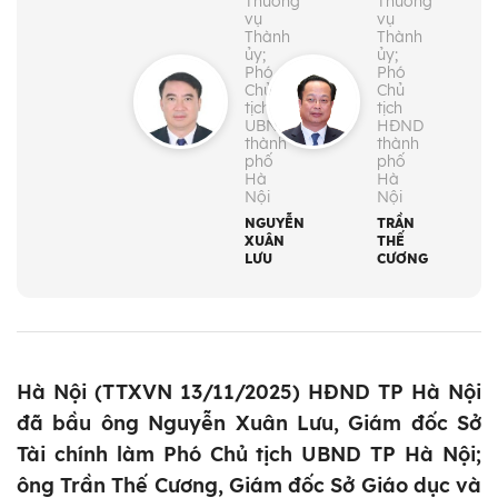
Thường
Thường
vụ
vụ
Thành
Thành
ủy;
ủy;
Phó
Phó
Chủ
Chủ
tịch
tịch
UBND
HĐND
thành
thành
phố
phố
Hà
Hà
Nội
Nội
NGUYỄN
TRẦN
XUÂN
THẾ
LƯU
CƯƠNG
Hà Nội (TTXVN 13/11/2025) HĐND TP Hà Nội
đã bầu ông Nguyễn Xuân Lưu, Giám đốc Sở
Tài chính làm Phó Chủ tịch UBND TP Hà Nội;
ông Trần Thế Cương, Giám đốc Sở Giáo dục và