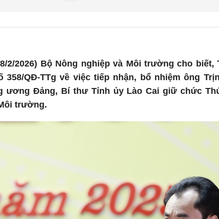
8/2/2026) Bộ Nông nghiệp và Môi trường cho biết,
ố 358/QĐ-TTg về việc tiếp nhận, bổ nhiệm ông Trị
g ương Đảng, Bí thư Tỉnh ủy Lào Cai giữ chức T
Môi trường.