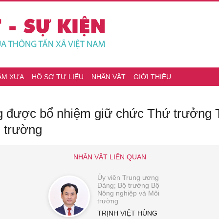
ĂM XƯA
HỒ SƠ TƯ LIỆU
NHÂN VẬT
GIỚI THIỆU
g được bổ nhiệm giữ chức Thứ trưởng
 trường
NHÂN VẬT LIÊN QUAN
Ủy viên Trung ương
Đảng; Bộ trưởng Bộ
Nông nghiệp và Môi
trường
TRỊNH VIỆT HÙNG