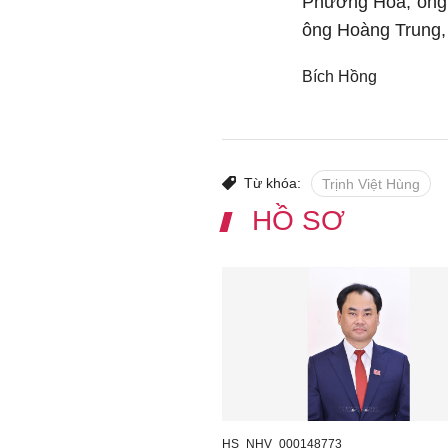
Phương Hoa, ông 
ông Hoàng Trung,
Bích Hồng
Từ khóa:
Trịnh Việt Hùng
HỒ SƠ
HS_NHV_000148773