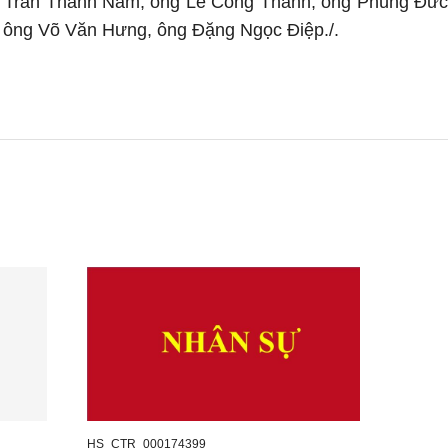
Trần Thanh Nam, ông Lê Công Thành, ông Phùng Đức 
 ông Võ Văn Hưng, ông Đặng Ngọc Điệp./.
HS_CTR_000174399