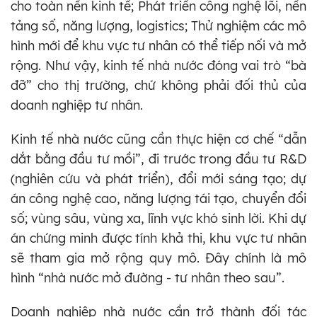
cho toàn nền kinh tế; Phát triển công nghệ lõi, nền
tảng số, năng lượng, logistics; Thử nghiệm các mô
hình mới để khu vực tư nhân có thể tiếp nối và mở
rộng. Như vậy, kinh tế nhà nước đóng vai trò “bà
đỡ” cho thị trường, chứ không phải đối thủ của
doanh nghiệp tư nhân.
Kinh tế nhà nước cũng cần thực hiện cơ chế “dẫn
dắt bằng đầu tư mồi”, đi trước trong đầu tư R&D
(nghiên cứu và phát triển), đổi mới sáng tạo; dự
án công nghệ cao, năng lượng tái tạo, chuyển đổi
số; vùng sâu, vùng xa, lĩnh vực khó sinh lời. Khi dự
án chứng minh được tính khả thi, khu vực tư nhân
sẽ tham gia mở rộng quy mô. Đây chính là mô
hình “nhà nước mở đường - tư nhân theo sau”.
Doanh nghiệp nhà nước cần trở thành đối tác