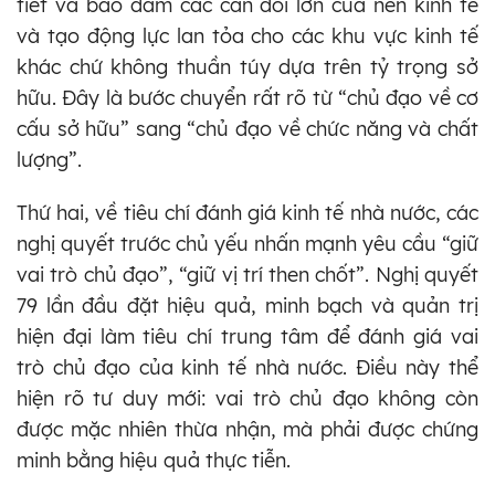
tiết và bảo đảm các cân đối lớn của nền kinh tế
và tạo động lực lan tỏa cho các khu vực kinh tế
khác chứ không thuần túy dựa trên tỷ trọng sở
hữu. Đây là bước chuyển rất rõ từ “chủ đạo về cơ
cấu sở hữu” sang “chủ đạo về chức năng và chất
lượng”.
Thứ hai, về tiêu chí đánh giá kinh tế nhà nước, các
nghị quyết trước chủ yếu nhấn mạnh yêu cầu “giữ
vai trò chủ đạo”, “giữ vị trí then chốt”. Nghị quyết
79 lần đầu đặt hiệu quả, minh bạch và quản trị
hiện đại làm tiêu chí trung tâm để đánh giá vai
trò chủ đạo của kinh tế nhà nước. Điều này thể
hiện rõ tư duy mới: vai trò chủ đạo không còn
được mặc nhiên thừa nhận, mà phải được chứng
minh bằng hiệu quả thực tiễn.