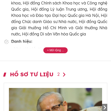
khoa, Hội đồng Chính sách Khoa học và Công nghệ
Quốc gia, Hội đồng Lý luận Trung ương, Hội đồng
Khoa học và Đào tạo Đại học Quốc gia Hà Nội, Hội
đồng Chức danh Giáo sư Nhà nước, Hội đồng Quốc
gia Giải thưởng Hồ Chí Minh và Giải thưởng Nhà
nước, Hội đồng Di sản Văn hóa Quốc gia
Danh hiệu:
- Nhà giáo Ưu tú (1988)
- Nhà giáo Nhân dân (1994)
- Công dân ưu tú của Thủ đô (2010)
Khen thưởng/Giải thưởng:
HỒ SƠ TƯ LIỆU
2
- Huân chương Kháng chiến hạng Nhì (1985)
- Huân chương Lao động hạng Nhất (1998), hạng
Nhì (1994), hạng Ba (1974, 2012)
- Giải thưởng Hồ Chí Minh về khoa học, công nghệ
(2016)