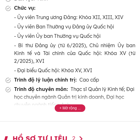
Chức vụ:
- Ủy viên Trung ương Đảng: Khóa XII, XIII, XIV
- Ủy viên Ban Thường vụ Đảng ủy Quốc hội
- Ủy viên Ủy ban Thường vụ Quốc hội
- Bí thư Đảng ủy (từ 6/2025), Chủ nhiệm Ủy ban
Kinh tế và Tài chính của Quốc hội: Khóa XV (từ
2/2025), XVI
- Đại biểu Quốc hội: Khóa XV, XVI
Trình độ lý luận chính trị:
Cao cấp
Trình độ chuyên môn:
Thạc sĩ Quản lý Kinh tế; Đại
học chuyên ngành Quản trị kinh doanh, Đại học
chuyên ngành tiếng Anh
Tóm tắt quá trình công tác:
- 11/1995 - 1/2004: Chuyên viên Văn phòng UBND
tỉnh; Bí thư Đoàn ủy, Ủy viên Ban Thường vụ Đảng
HỒ SƠ TƯ LIỆU
2
ủy Văn phòng UBND tỉnh Bến Tre.