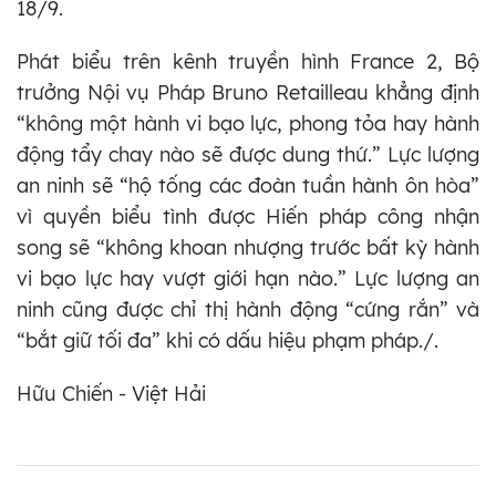
18/9.
Phát biểu trên kênh truyền hình France 2, Bộ
trưởng Nội vụ Pháp Bruno Retailleau khẳng định
“không một hành vi bạo lực, phong tỏa hay hành
động tẩy chay nào sẽ được dung thứ.” Lực lượng
an ninh sẽ “hộ tống các đoàn tuần hành ôn hòa”
vì quyền biểu tình được Hiến pháp công nhận
song sẽ “không khoan nhượng trước bất kỳ hành
vi bạo lực hay vượt giới hạn nào.” Lực lượng an
ninh cũng được chỉ thị hành động “cứng rắn” và
“bắt giữ tối đa” khi có dấu hiệu phạm pháp./.
Hữu Chiến - Việt Hải