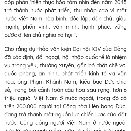
góp phần ‘hiện thực hóa tầm nhìn đến năm 2045
trở thành nước phát triển, thu nhập cao vì một
nước Việt Nam hòa bình, độc lập, dân chủ, giàu
mạnh, phồn vinh, văn minh, hạnh phúc, vững
bước đi lên chủ nghĩa xã hội’”.
Cho rằng dự thảo văn kiện Đại hội XIV của Đảng
đã xác định, đối ngoại, hội nhập quốc tế là nhiệm
vụ trọng yếu, thường xuyên, gắn bó chặt chẽ với
quốc phòng, an ninh, phát triển kinh tế và văn
hóa, ông Phạm Khánh Nam, kiều bào Đức chia
sẻ, trong bối cảnh toàn cầu hóa sâu rộng, hơn 6
triệu người Việt Nam ở nước ngoài, trong đó có
trên 200.000 người tại Cộng hòa Liên bang Đức,
đang trở thành một nguồn lực chiến lược của đất
nước. Cộng đồng người Việt Nam ở nước ngoài
vừa là sức mạnh mềm, vừa là cầu nối hữu nghị,