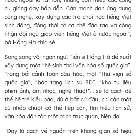
cụ giảng dạy hấp dẫn. Cần mạnh dạn ứng dụng
công nghệ, xây dựng các trò chơi học tiếng Việt
sinh động, đồng thời có cơ chế đào tạo và công
nhận đội ngũ giáo viên tiếng Việt ở nước ngoài”,
bà Hồng Hà chia sẻ.
Song song với ngôn ngữ, Tiến sĩ Hồng Hà đề xuất
xây dựng một “hệ sinh thái văn hóa số quốc gia”.
Trong bối cảnh toàn cầu hóa, một “thư viện số
quốc gia”, “bảo tàng lịch sử 3D”, “kho tư liệu
phim ảnh, âm nhạc, nghệ thuật”... sẽ là cách để
thế hệ trẻ kiều bào, dù ở bất cứ đâu, chỉ cần một
cú nhấp chuột có thể tiếp cận, tìm hiểu lịch sử,
văn hóa dân tộc một cách trực quan, hiện đại.
“Đây là cách về nguồn trên không gian số hiệu