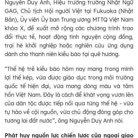
Nguyễn Duy Anh, Hiệu trưởng trường Nhật Ngữ
GAG, Chủ tịch Hội người Việt tại Fukuoka (Nhật
Bản), Ủy viên Ủy ban Trung ương MTTQ Việt Nam
khóa X, đề xuất mở rộng các chương trình trao
đổi thực tế, hoạt động tình nguyện cộng đồng,
trại hè khởi nghiệp hoặc nghiên cứu ứng dụng
dành cho thanh niên kiều bào tại quê hương.
“Thế hệ trẻ kiều bào hôm nay mang trong mình
lợi thế kép, vừa được giáo dục trong môi trường
quốc tế hiện đại, vừa mang dòng máu và tâm
hồn Việt Nam. Đây là cách để khát vọng vươn lên
của dân tộc được tiếp nối qua từng thế hệ - vừa
tự hào về cội nguồn, vừa chủ động đóng góp cho
tương lai đất nước”, ông Nguyễn Duy Anh nói.
Phát huy nguồn lực chiến lược của ngoại giao