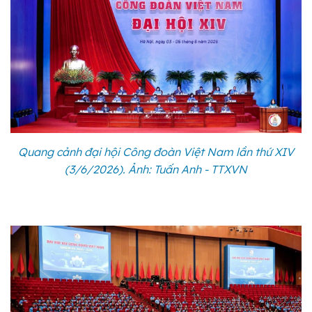
Quang cảnh đại hội Công đoàn Việt Nam lần thứ XIV
(3/6/2026). Ảnh: Tuấn Anh - TTXVN