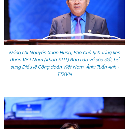
Đồng chí Nguyễn Xuân Hùng, Phó Chủ tịch Tổng liên
đoàn Việt Nam (khoá XIII) Báo cáo về sửa đổi, bổ
sung Điều lệ Công đoàn Việt Nam. Ảnh: Tuấn Anh -
TTXVN