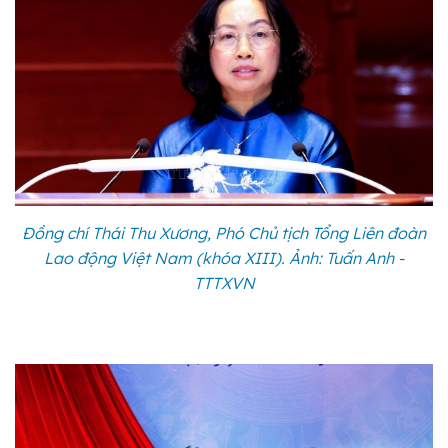
Đồng chí Thái Thu Xương, Phó Chủ tịch Tổng Liên đoàn
Lao động Việt Nam (khóa XIII). Ảnh: Tuấn Anh -
TTTXVN