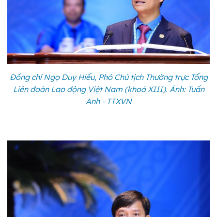
Đồng chí Ngọ Duy Hiểu, Phó Chủ tịch Thường trực Tổng
Liên đoàn Lao động Việt Nam (khoá XIII). Ảnh: Tuấn
Anh - TTXVN