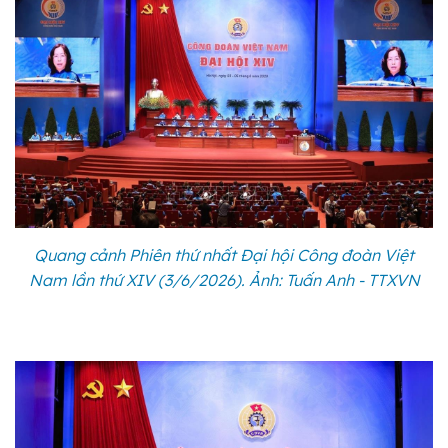
Quang cảnh Phiên thứ nhất Đại hội Công đoàn Việt
Nam lần thứ XIV (3/6/2026). Ảnh: Tuấn Anh - TTXVN