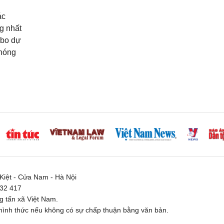
ác
g nhất
mbo dự
phóng
iệt - Cửa Nam - Hà Nội
332 417
 tấn xã Việt Nam.
ình thức nếu không có sự chấp thuận bằng văn bản.