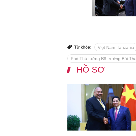
Từ khóa:
Việt Nam-Tanzania
Phó Thủ tướng Bộ trưởng Bùi Th
HỒ SƠ