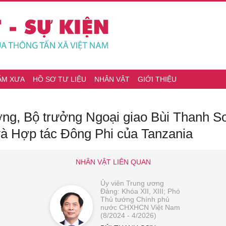
ĂM XƯA
HỒ SƠ TƯ LIỆU
NHÂN VẬT
GIỚI THIỆU
ớng, Bộ trưởng Ngoại giao Bùi Thanh S
và Hợp tác Đông Phi của Tanzania
NHÂN VẬT LIÊN QUAN
Ủy viên Trung ương
Đảng: Khóa XII, XIII; Phó
Thủ tướng Chính phủ
nước CHXHCN Việt Nam
(8/2024 - 4/2026)