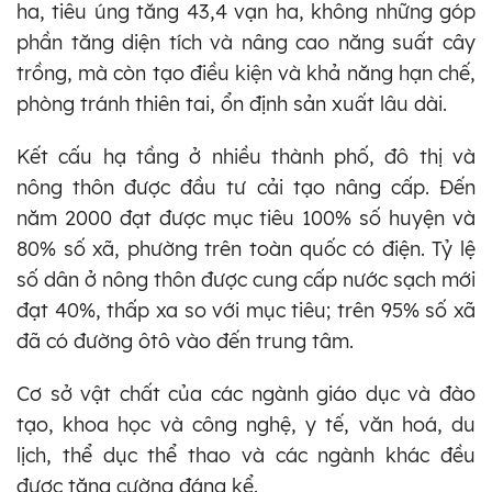
ha, tiêu úng tăng 43,4 vạn ha, không những góp
phần tăng diện tích và nâng cao năng suất cây
trồng, mà còn tạo điều kiện và khả năng hạn chế,
phòng tránh thiên tai, ổn định sản xuất lâu dài.
Kết cấu hạ tầng ở nhiều thành phố, đô thị và
nông thôn được đầu tư cải tạo nâng cấp. Đến
năm 2000 đạt được mục tiêu 100% số huyện và
80% số xã, phường trên toàn quốc có điện. Tỷ lệ
số dân ở nông thôn được cung cấp nước sạch mới
đạt 40%, thấp xa so với mục tiêu; trên 95% số xã
đã có đường ôtô vào đến trung tâm.
Cơ sở vật chất của các ngành giáo dục và đào
tạo, khoa học và công nghệ, y tế, văn hoá, du
lịch, thể dục thể thao và các ngành khác đều
được tăng cường đáng kể.