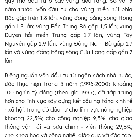
quy mô đầu tư ở các vùng đều tăng. So với 5
năm trước, vốn đầu tư cho vùng miền núi phía
Bắc gấp trên 1,8 lần, vùng đồng bằng sông Hồng
gấp 1,3 lần; vùng Bắc Trung Bộ gấp 1,5 lần; vùng
Duyên hải miền Trung gấp 1,7 lần, vùng Tây
Nguyên gấp 1,9 lần, vùng Đông Nam Bộ gấp 1,7
lần và vùng đồng bằng sông Cửu Long gấp gần 2
lần.
Riêng nguồn vốn đầu tư từ ngân sách nhà nước,
ước thực hiện trong 5 năm (1996-2000) khoảng
100 nghìn tỷ đồng (theo giá 1995), đã tập trung
hơn cho lĩnh vực xây dựng kết cấu hạ tầng kinh tế
- xã hội; trong đó đầu tư cho lĩnh vực nông nghiệp
khoảng 22,5%; cho công nghiệp 9,5%; cho giao
thông vận tải và bưu chính - viễn thông 29,8%;
cho khoa học và công nghệ, giáo dục và đào tạo,