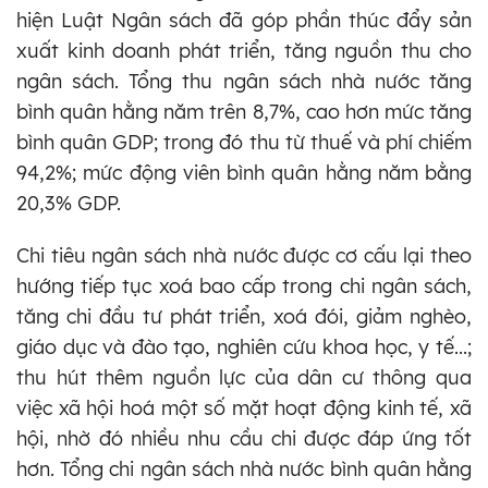
hiện Luật Ngân sách đã góp phần thúc đẩy sản
xuất kinh doanh phát triển, tăng nguồn thu cho
ngân sách. Tổng thu ngân sách nhà nước tăng
bình quân hằng năm trên 8,7%, cao hơn mức tăng
bình quân GDP; trong đó thu từ thuế và phí chiếm
94,2%; mức động viên bình quân hằng năm bằng
20,3% GDP.
Chi tiêu ngân sách nhà nước được cơ cấu lại theo
hướng tiếp tục xoá bao cấp trong chi ngân sách,
tăng chi đầu tư phát triển, xoá đói, giảm nghèo,
giáo dục và đào tạo, nghiên cứu khoa học, y tế...;
thu hút thêm nguồn lực của dân cư thông qua
việc xã hội hoá một số mặt hoạt động kinh tế, xã
hội, nhờ đó nhiều nhu cầu chi được đáp ứng tốt
hơn. Tổng chi ngân sách nhà nước bình quân hằng