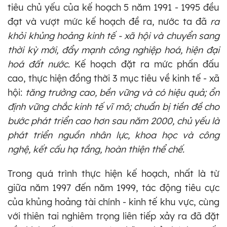
tiêu chủ yếu của kế hoạch 5 năm 1991 - 1995 đều
đạt và vượt mức kế hoạch đề ra, nước ta đã
ra
khỏi khủng hoảng
kinh tế - xã hội và chuyển sang
thời kỳ mới, đẩy mạnh công nghiệp hoá, hiện đại
hoá đất nước.
Kế hoạch đặt ra mức phấn đấu
cao, thực hiện đồng thời 3 mục tiêu về kinh tế - xã
hội:
tăng trưởng cao, bền vững và có hiệu quả; ổn
định vững chắc kinh tế vĩ mô; chuẩn bị tiền đề cho
bước phát triển cao hơn sau năm 2000, chủ yếu là
phát triển nguồn
nhân lực, khoa học và công
nghệ, kết cấu hạ tầng, hoàn thiện thể chế.
Trong quá trình thực hiện kế hoạch, nhất là từ
giữa năm 1997 đến năm 1999, tác động tiêu cực
của khủng hoảng tài chính - kinh tế khu vực, cùng
với thiên tai nghiêm trọng liên tiếp xảy ra đã đặt