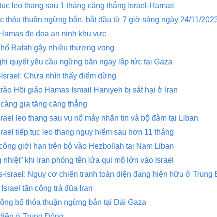
tục leo thang sau 1 tháng căng thẳng Israel-Hamas
c thỏa thuận ngừng bắn, bắt đầu từ 7 giờ sáng ngày 24/11/202
l-Hamas đe dọa an ninh khu vực
 phố Rafah gây nhiều thương vong
ị quyết yêu cầu ngừng bắn ngay lập tức tại Gaza
Israel: Chưa nhìn thấy điểm dừng
 trào Hồi giáo Hamas Ismail Haniyeh bị sát hại ở Iran
càng gia tăng căng thẳng
ael leo thang sau vụ nổ máy nhắn tin và bộ đàm tại Liban
ael tiếp tục leo thang nguy hiểm sau hơn 11 tháng
 công giới hạn trên bộ vào Hezbollah tại Nam Liban
 nhiệt” khi Iran phóng tên lửa qui mô lớn vào Israel
Israel: Nguy cơ chiến tranh toàn diện đang hiện hữu ở Trung
srael tấn công trả đũa Iran
công bố thỏa thuận ngừng bắn tại Dải Gaza
 diện ở Trung Đông