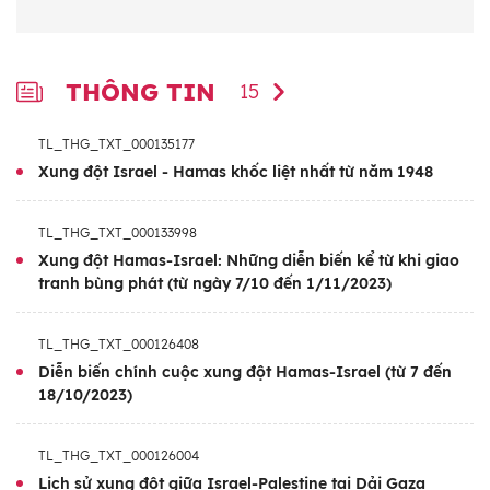
không kích của Israel xuống Dải Gaza nhằm
đáp trả loạt rocket của Phong trào Hamas
THÔNG TIN
15
nhằm vào lãnh thổ nhà nước Do Thái, ngày
7/10/2023. (Ảnh: AFP/TTXVN)]
TL_THG_TXT_000135177
Xung đột Israel - Hamas khốc liệt nhất từ năm 1948
Phong trào Hamas kiểm soát vùng lãnh thổ
Gaza đã tuyên bố thực hiện vụ tấn công
ngày 7/10 với hơn 5.000 quả rocket được
TL_THG_TXT_000133998
Xung đột Hamas-Israel: Những diễn biến kể từ khi giao
bắn đi trong 20 phút, khởi đầu cho chiến dịch
tranh bùng phát (từ ngày 7/10 đến 1/11/2023)
quân sự mới mang tên “Al-Aqsa Flood”.
TL_THG_TXT_000126408
Các lực lượng phòng vệ Israel ngay sau đó
Diễn biến chính cuộc xung đột Hamas-Israel (từ 7 đến
đã tuyên bố nước này trong “tình trạng chiến
18/10/2023)
tranh” và cũng thực hiện nhiều hoạt động
quân sự tại Gaza.
TL_THG_TXT_000126004
Lịch sử xung đột giữa Israel-Palestine tại Dải Gaza