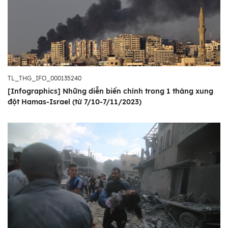
vực Dải Gaza bị phong tỏa.
TL_THG_IFO_000135240
[Infographics] Những diễn biến chính trong 1 tháng xung
đột Hamas-Israel (từ 7/10-7/11/2023)