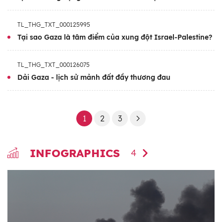
Sau khi xung đột với Phong trào Hồi giáo
Hamas kiểm soát Dải Gaza bùng phát ngày
TL_THG_TXT_000125995
7/10, Israel đã bao vây hoàn toàn vùng lãnh
Tại sao Gaza là tâm điểm của xung đột Israel-Palestine?
thổ này, cắt điện, nước, năng lượng. Hơn 2,3
triệu người dân Palestine bị mắc kẹt tại
TL_THG_TXT_000126075
Gaza. Hơn 40% số nhà ở Gaza đã bị hư hại
Dải Gaza - lịch sử mảnh đất đầy thương đau
hoặc phá hủy do xung đột.
Theo các cơ quan Liên hợp quốc, hơn 1,6
triệu người ở Gaza rất cần viện trợ nhân đạo.
1
2
3
Trẻ em, phụ nữ mang thai và người cao tuổi
là những đối tượng dễ bị tổn thương nhất,
INFOGRAPHICS
4
trong khi gần một nửa dân số Dải Gaza là
trẻ em.
Trong bối cảnh này, cộng đồng quốc tế kêu
gọi các bên ngừng bắn ngay lập tức và mở
hành lang chở hàng cứu trợ nhân đạo tới khu