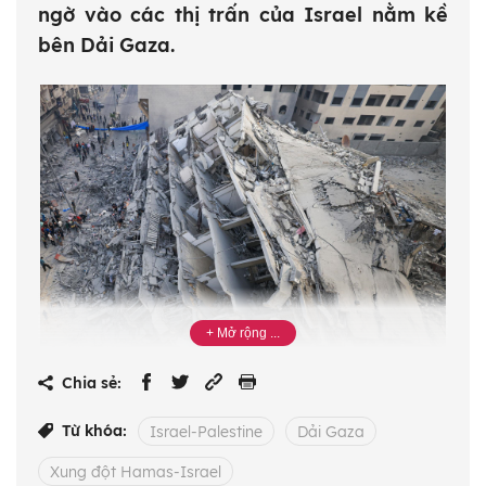
ngờ vào các thị trấn của Israel nằm kề
bên Dải Gaza.
Tòa nhà bị phá hủy sau cuộc oanh tạc của máy
Chia sẻ:
bay Israel xuống thành phố Gaza ngày
8/10/2023. Ảnh: AFP/TTXVN
Từ khóa:
Israel-Palestine
Dải Gaza
Xung đột Hamas-Israel
[Trong ảnh: Khói lửa bốc lên trong các cuộc