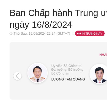
Ban Chấp hành Trung ư
ngày 16/8/2024
Thứ Sáu, 16/08/2024 22:24 (GMT+7)
IN TRANG NÀY
NHÂ
Ủy viên Bộ Chính trị;
Đại tướng, Bộ trưởng
Bộ Công an
LƯƠNG TAM QUANG