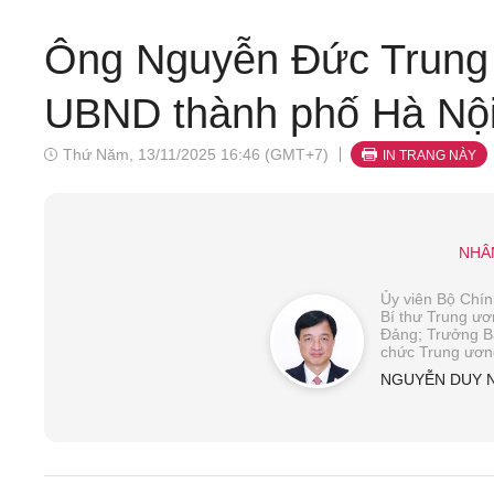
Ông Nguyễn Đức Trung 
UBND thành phố Hà Nộ
Thứ Năm, 13/11/2025 16:46 (GMT+7)
IN TRANG NÀY
NHÂ
Ủy viên Bộ Chính
Bí thư Trung ư
Đảng; Trưởng B
chức Trung ươn
NGUYỄN DUY 