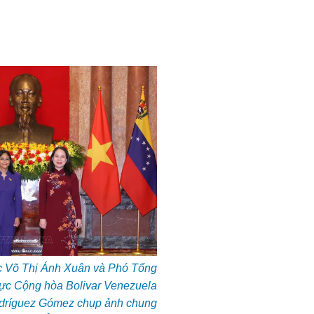
́c Võ Thị Ánh Xuân và Phó Tổng
rực Cộng hòa Bolivar Venezuela
dríguez Gómez chụp ảnh chung