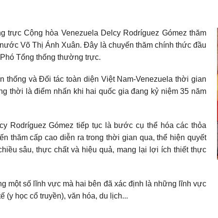
ng trực Cộng hòa Venezuela Delcy Rodríguez Gómez thăm
h nước Võ Thị Ánh Xuân
. Đây là chuyến thăm chính thức đầu
 Phó Tổng thống thường trực.
n thống và Đối tác toàn diện Việt Nam-Venezuela thời gian
ng thời là điểm nhấn khi hai quốc gia đang kỷ niệm 35 năm
y Rodríguez Gómez tiếp tục là bước cụ thể hóa các thỏa
n thăm cấp cao diễn ra trong thời gian qua, thể hiện quyết
ều sâu, thực chất và hiệu quả, mang lại lợi ích thiết thực
g một số lĩnh vực mà hai bên đã xác định là những lĩnh vực
(y học cổ truyền), văn hóa, du lịch...