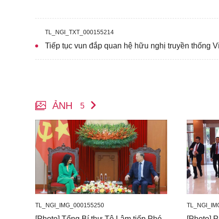
TL_NGI_TXT_000155214
Tiếp tục vun đắp quan hệ hữu nghị truyền thống 
ẢNH
5
TL_NGI_IMG_000155250
TL_NGI_IM
[Photo] Tổng Bí thư Tô Lâm tiếp Phó
[Photo] P