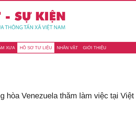
ĂM XƯA
HỒ SƠ TƯ LIỆU
NHÂN VẬT
GIỚI THIỆU
 hòa Venezuela thăm làm việc tại Việ