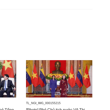
TL_NGI_IMG_000155215
 Phó Tổng
[Photo] Phó Chủ tịch nước Võ Thị