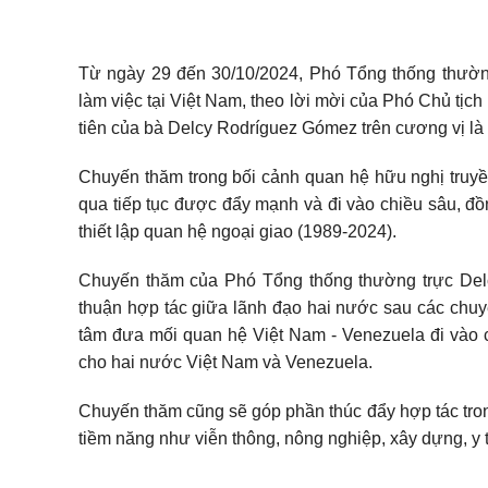
Từ ngày 29 đến 30/10/2024, Phó Tổng thống thườ
làm việc tại Việt Nam, theo
lời mời của Phó Chủ tịc
tiên của bà Delcy Rodríguez Gómez trên cương vị là
Chuyến thăm trong bối cảnh quan hệ hữu nghị truyề
qua tiếp tục được đẩy mạnh và đi vào chiều sâu, đồ
thiết lập quan hệ ngoại giao (1989-2024).
Chuyến thăm của Phó Tổng thống thường trực Delc
thuận hợp tác giữa lãnh đạo hai nước sau các chuyế
tâm đưa mối quan hệ Việt Nam - Venezuela đi vào chi
cho hai nước Việt Nam và Venezuela.
Chuyến thăm cũng sẽ góp phần thúc đẩy hợp tác tron
tiềm năng như viễn thông, nông nghiệp, xây dựng, y tế 