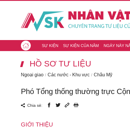
SỰ KIỆN
SỰ KIỆN CỦA NĂM
NGÀY NÀY N
HỒ SƠ TƯ LIỆU
Ngoại giao
Các nước - Khu vực
Châu Mỹ
Phó Tổng thống thường trực Cộng
Chia sẻ:
GIỚI THIỆU