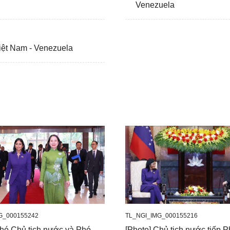
Venezuela
Việt Nam - Venezuela
G_000155242
TL_NGI_IMG_000155216
hó Chủ tịch nước và Phó
[Photo] Chủ tịch nước tiếp