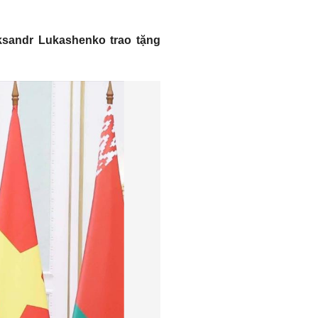
eksandr Lukashenko trao tặng