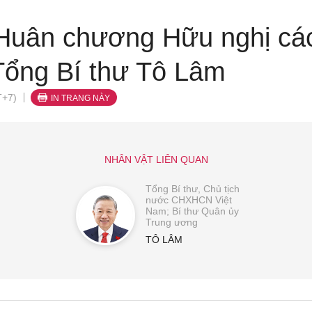
 Huân chương Hữu nghị các
Tổng Bí thư Tô Lâm
T+7)
IN TRANG NÀY
NHÂN VẬT LIÊN QUAN
Tổng Bí thư, Chủ tịch
nước CHXHCN Việt
Nam; Bí thư Quân ủy
Trung ương
TÔ LÂM