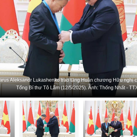
arus Aleksandr Lukashenko trao tặng Huân chương Hữu nghị cá
Tổng Bí thư Tô Lâm (12/5/2025). Ảnh: Thống Nhất - T