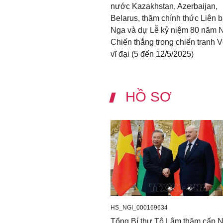
nước Kazakhstan, Azerbaijan,
Belarus, thăm chính thức Liên 
Nga và dự Lễ kỷ niệm 80 năm 
Chiến thắng trong chiến tranh 
vĩ đại (5 đến 12/5/2025)
HỒ SƠ
HS_NGI_000169634
Tổng Bí thư Tô Lâm thăm cấp 