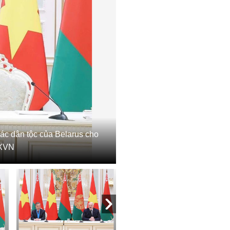
c dân tộc của Belarus cho
TXVN