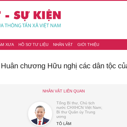
ĂM XƯA
HỒ SƠ TƯ LIỆU
NHÂN VẬT
GIỚI THIỆU
ng Huân chương Hữu nghị các dân tộc củ
NHÂN VẬT LIÊN QUAN
Tổng Bí thư, Chủ tịch
nước CHXHCN Việt Nam;
Bí thư Quân ủy Trung
ương
TÔ LÂM