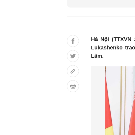
Hà Nội (TTXVN 1
Lukashenko tra
Lâm.