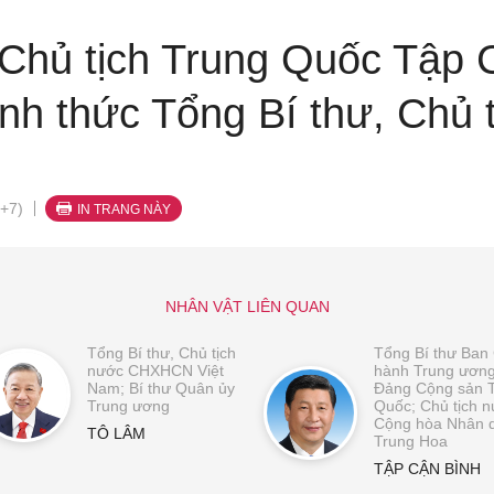
 Chủ tịch Trung Quốc Tập 
ính thức Tổng Bí thư, Chủ 
+7)
IN TRANG NÀY
NHÂN VẬT LIÊN QUAN
Tổng Bí thư, Chủ tịch
Tổng Bí thư Ban
nước CHXHCN Việt
hành Trung ươn
Nam; Bí thư Quân ủy
Đảng Cộng sản 
Trung ương
Quốc; Chủ tịch 
Cộng hòa Nhân 
TÔ LÂM
Trung Hoa
TẬP CẬN BÌNH