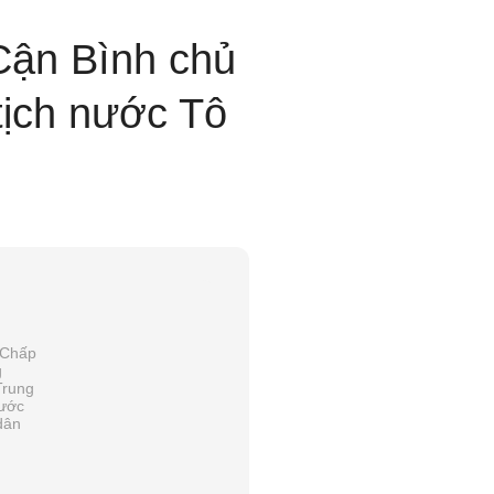
Cận Bình chủ
tịch nước Tô
 Chấp
g
Trung
nước
dân