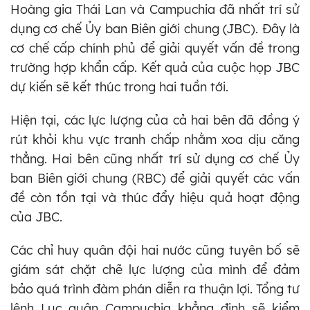
Hoàng gia Thái Lan và Campuchia đã nhất trí sử
dụng cơ chế Ủy ban Biên giới chung (JBC). Đây là
cơ chế cấp chính phủ để giải quyết vấn đề trong
trường hợp khẩn cấp. Kết quả của cuộc họp JBC
dự kiến sẽ kết thúc trong hai tuần tới.
Hiện tại, các lực lượng của cả hai bên đã đồng ý
rút khỏi khu vực tranh chấp nhằm xoa dịu căng
thẳng. Hai bên cũng nhất trí sử dụng cơ chế Ủy
ban Biên giới chung (RBC) để giải quyết các vấn
đề còn tồn tại và thúc đẩy hiệu quả hoạt động
của JBC.
Các chỉ huy quân đội hai nước cũng tuyên bố sẽ
giám sát chặt chẽ lực lượng của mình để đảm
bảo quá trình đàm phán diễn ra thuận lợi. Tổng tư
lệnh Lục quân Campuchia khẳng định sẽ kiểm