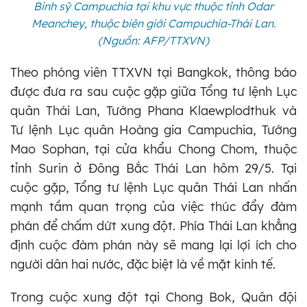
Binh sỹ Campuchia tại khu vực thuộc tỉnh Odar
Meanchey, thuộc biên giới Campuchia-Thái Lan.
(Nguồn: AFP/TTXVN)
Theo phóng viên TTXVN tại Bangkok, thông báo
được đưa ra sau cuộc gặp giữa Tổng tư lệnh Lục
quân Thái Lan, Tướng Phana Klaewplodthuk và
Tư lệnh Lục quân Hoàng gia Campuchia, Tướng
Mao Sophan, tại cửa khẩu Chong Chom, thuộc
tỉnh Surin ở Đông Bắc Thái Lan hôm 29/5. Tại
cuộc gặp, Tổng tư lệnh Lục quân Thái Lan nhấn
mạnh tầm quan trọng của việc thúc đẩy đàm
phán để chấm dứt xung đột. Phía Thái Lan khẳng
định cuộc đàm phán này sẽ mang lại lợi ích cho
người dân hai nước, đặc biệt là về mặt kinh tế.
Trong cuộc xung đột tại Chong Bok, Quân đội