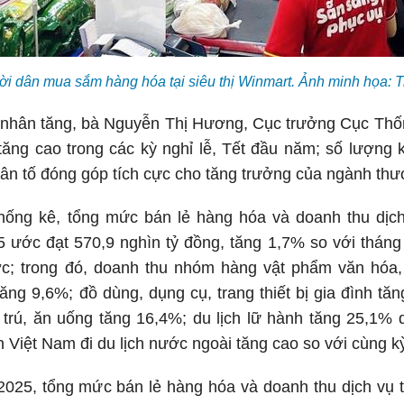
i dân mua sắm hàng hóa tại siêu thị Winmart. Ảnh minh họa: 
 nhân tăng, bà Nguyễn Thị Hương, Cục trưởng Cục Thốn
tăng cao trong các kỳ nghỉ lễ, Tết đầu năm; số lượng
hân tố đóng góp tích cực cho tăng trưởng của ngành thư
ống kê, tổng mức bán lẻ hàng hóa và doanh thu dịch 
 ước đạt 570,9 nghìn tỷ đồng, tăng 1,7% so với thá
c; trong đó, doanh thu nhóm hàng vật phẩm văn hóa,
ăng 9,6%; đồ dùng, dụng cụ, trang thiết bị gia đình t
 trú, ăn uống tăng 16,4%; du lịch lữ hành tăng 25,1%
 Việt Nam đi du lịch nước ngoài tăng cao so với cùng k
2025, tổng mức bán lẻ hàng hóa và doanh thu dịch vụ t