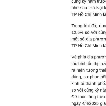
cùng kỳ năm trướ
như sau: Hà Nội 
TP Hồ Chí Minh t
Trong khi đó, do
12,5% so với cùn
một số địa phươn
TP Hồ Chí Minh t
Về phía địa phươn
tác bình ổn thị t
ra hiện tượng thi
dùng, sự phục hồ
kinh tế thành phố
so với cùng kỳ nă
Để thúc tăng trưở
ngày 4/4/2025 gia