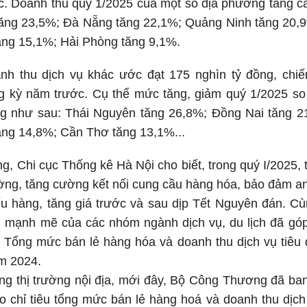
c. Doanh thu quý 1/2025 của một số địa phương tăng c
tăng 23,5%; Đà Nẵng tăng 22,1%; Quảng Ninh tăng 20,
ăng 15,1%; Hải Phòng tăng 9,1%.
anh thu dịch vụ khác ước đạt 175 nghìn tỷ đồng, ch
g kỳ năm trước. Cụ thể mức tăng, giảm quý 1/2025 so
g như sau: Thái Nguyên tăng 26,8%; Đồng Nai tăng 2
ăng 14,8%; Cần Thơ tăng 13,1%...
g, Chi cục Thống kê Hà Nội cho biết, trong quý I/2025, 
rường, tăng cường kết nối cung cầu hàng hóa, bảo đảm 
ếu hàng, tăng giá trước và sau dịp Tết Nguyên đán. Cùn
i mạnh mẽ của các nhóm ngành dịch vụ, du lịch đã góp
. Tổng mức bán lẻ hàng hóa và doanh thu dịch vụ tiêu
m 2024.
ng thị trường nội địa, mới đây, Bộ Công Thương đã ba
o chỉ tiêu tổng mức bán lẻ hàng hoá và doanh thu dịc