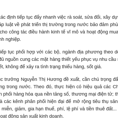
ác định tiếp tục đẩy nhanh việc rà soát, sửa đổi, xây d
 luật về phát triển thị trường trong nước bảo đảm phù 
cho công tác điều hành kinh tế vĩ mô và hoạt động mua
nh nghiệp.
iếp tục phối hợp với các bộ, ngành địa phương theo dõi
ủ nguồn cung các mặt hàng thiết yếu phục vụ nhu cầu n
ết, không để xảy ra tình trạng thiếu hàng, sốt giá.
c trưởng Nguyễn Thị Hương đề xuất, cần chú trọng đẩy
ường trong nước. Theo đó, thực hiện có hiệu quả các C
n phối hàng hóa qua nền tảng số, thương mại điện tử; t
à các kênh phân phối hiện đại để mở rộng tiêu thụ sản
miễn, giảm, gia hạn thuế, phí, lệ phí và tiền thuê đất.
hoạt động sản xuất kinh doanh.