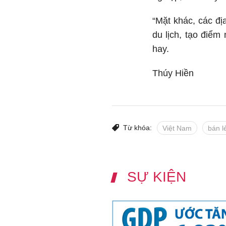
“Mặt khác, các đ
du lịch, tạo điể
hay.
Thúy Hiền
Từ khóa:
Việt Nam
bán l
SỰ KIỆN