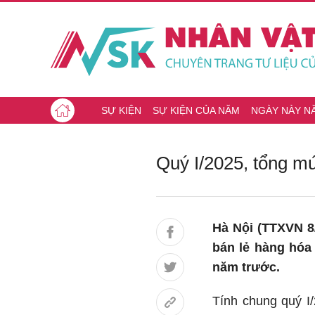
SỰ KIỆN
SỰ KIỆN CỦA NĂM
NGÀY NÀY N
Quý I/2025, tổng mứ
Hà Nội (TTXVN 8
bán lẻ hàng hóa
năm trước.
Tính chung quý I