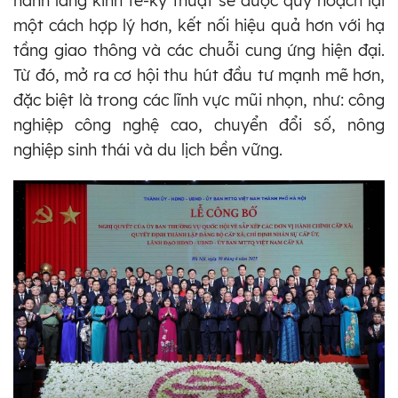
hành lang kinh tế-kỹ thuật sẽ được quy hoạch lại
một cách hợp lý hơn, kết nối hiệu quả hơn với hạ
tầng giao thông và các chuỗi cung ứng hiện đại.
Từ đó, mở ra cơ hội thu hút đầu tư mạnh mẽ hơn,
đặc biệt là trong các lĩnh vực mũi nhọn, như: công
nghiệp công nghệ cao, chuyển đổi số, nông
nghiệp sinh thái và du lịch bền vững.