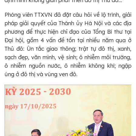
định hình không gian phát triển đô thị Thủ đô...
Phóng viên TTXVN đã đặt câu hỏi về lộ trình, giải
pháp giải quyết của Thành ủy Hà Nội và các địa
phương để thực hiện chỉ đạo của Tổng Bí thư tại
Đại hội, gồm 4 vấn đề tồn tại nhiều năm qua ở
Thủ đô: Ùn tắc giao thông; trật tự đô thị, xanh,
sạch đẹp, văn minh, vệ sinh; ô nhiễm môi trường,
ô nhiễm nguồn nước, ô nhiễm không khí; ngập
úng ở đô thị và vùng ven đô.