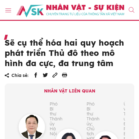
Sẽ cụ thể hóa hai quy hoạch
phát triển Thủ đô theo mô
hình đa cực, đa trung tâm
Chia sẻ:
NHÂN VẬT LIÊN QUAN
Phó
Phó
Ủy
Bí
Bí
viên
thư
thư
Trung
Thành
Thành
ương
ủy
ủy;
Đảng;
Hà
Chủ
Phó
Nội
tịch
Bí
HĐND
thư