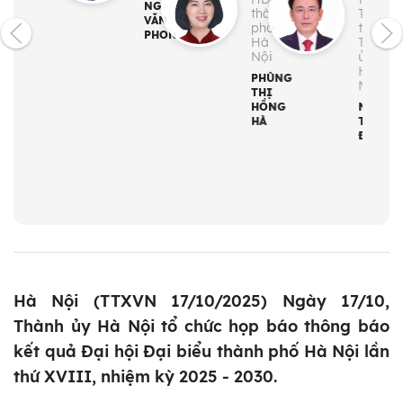
NGUYỄN
thành
Thườn
VĂN
phố
trực
PHONG
Hà
Thành
Nội
ủy
Hà
PHÙNG
Nội
THỊ
HỒNG
NGUYỄ
HÀ
TRỌNG
ĐÔNG
Hà Nội (TTXVN 17/10/2025) Ngày 17/10,
Thành ủy Hà Nội tổ chức họp báo thông báo
kết quả Đại hội Đại biểu thành phố Hà Nội lần
thứ XVIII, nhiệm kỳ 2025 - 2030.