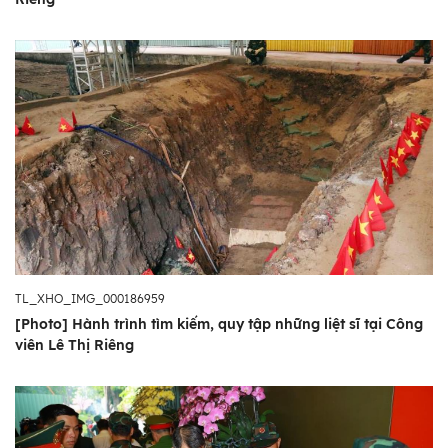
lo đời sống vật chất, tinh thần người có công
với cách mạng; trong đó công tác tìm kiếm,
quy tập và xác định danh tính hài cốt liệt sĩ
là nhiệm vụ chính trị quan trọng, là đạo lý
“Uống nước nhớ nguồn”, “Đền ơn đáp
nghĩa”, trách nhiệm, tình cảm của thế hệ
hôm nay đối với các anh hùng liệt sĩ đã ngã
xuống.
"Sứ mệnh này tiếp tục được triển khai cho tới
khi quy tập được đầy đủ hài cốt các liệt sĩ.
TL_XHO_IMG_000186959
Đối với nhiều gia đình liệt sĩ, chiến tranh chưa
[Photo] Hành trình tìm kiếm, quy tập những liệt sĩ tại Công
thực sự lùi xa, nỗi đau mất mát vẫn hiện hữu
viên Lê Thị Riêng
khi họ ngày đêm ngóng tin tức người thân.
Chúng ta phải nỗ lực, quyết tâm cao nhất để
tìm kiếm, đưa các anh hùng liệt sĩ về với gia