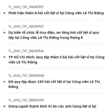
Công viên Lê Thị Riêng) từng diễn ra việc
TL_XHO_TXT_000187557
chính quyền Sài Gòn trước năm 1975 tổ chức
Phát hiện thêm 8 hài cốt liệt sĩ tại Công viên Lê Thị Riêng
chôn cất tập thể các chiến sĩ giải phóng và
đồng bào yêu nước hi sinh trong cuộc Tổng
TL_XHO_TXT_000187527
tiến công và nổi dậy Xuân Mậu Thân năm
Dự kiến tổ chức lễ truy điệu, an táng hài cốt liệt sĩ quy
1968.
tập tại Công viên Lê Thị Riêng trong tháng 8
Trên cơ sở tổng hợp hồ sơ, kết quả khảo sát
TL_XHO_TXT_000187526
và lời kể của các nhân chứng, Ban Chỉ đạo
TP Hồ Chí Minh: Quy tập thêm 5 bộ hài cốt liệt sĩ tại Công
viên Lê Thị Riêng
quốc gia đã thống nhất triển khai kế hoạch
tìm kiếm theo 4 giai đoạn, từ khảo sát,
TL_XHO_TXT_000187508
chuẩn bị, tổ chức quy tập đến truy điệu, an
Đã quy tập được 150 hài cốt liệt sĩ tại Công viên Lê Thị
táng các hài cốt liệt sĩ. Để tăng độ chính xác,
Riêng
Ban Chỉ đạo Thành phố phối hợp với Quân
khu 7, các đơn vị chuyên môn của Bộ Quốc
TL_XHO_TXT_000187193
phòng cùng Trường Đại học Bách khoa
Dòng người thành kính tri ân các anh hùng liệt sĩ tại