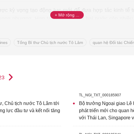
ợc kỳ vọng tạo động lực mới để đưa hợp tác kinh tế t
song phương. Hợp tác kinh tế giữa hai nước còn nhiều d
ư: thương mại, đầu tư, logistics, nông nghiệp công ngh
iển...
ines
Tổng Bí thư Chủ tịch nước Tô Lâm
quan hệ Đối tác Chiế
23
TL_NGI_TXT_000185907
, Chủ tịch nước Tô Lâm tới
Bộ trưởng Ngoại giao Lê 
 lực đầu tư và kết nối tăng
phát triển mới cho quan 
với Thái Lan, Singapore v