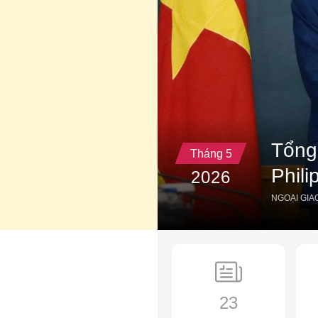
Tổng
Tháng 5
Phili
2026
NGOẠI GIA
23