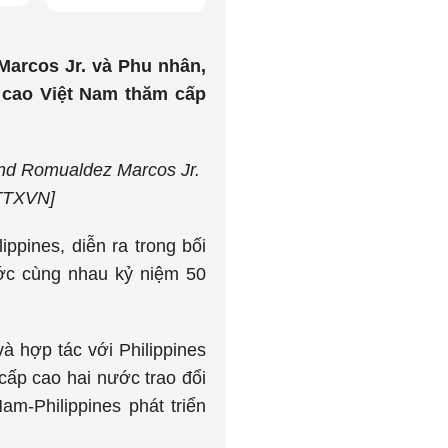
Marcos Jr. và Phu nhân,
 cao Việt Nam thăm cấp
and Romualdez Marcos Jr.
 TTXVN]
ppines, diễn ra trong bối
ớc cùng nhau kỷ niệm 50
à hợp tác với Philippines
ấp cao hai nước trao đổi
m-Philippines phát triển