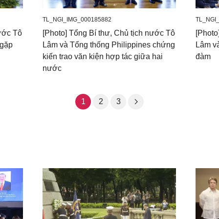
TL_NGI_IMG_000185882
TL_NGI
nước Tô
[Photo] Tổng Bí thư, Chủ tịch nước Tô
[Photo
 gặp
Lâm và Tổng thống Philippines chứng
Lâm và
kiến trao văn kiện hợp tác giữa hai
đàm
nước
1
2
3