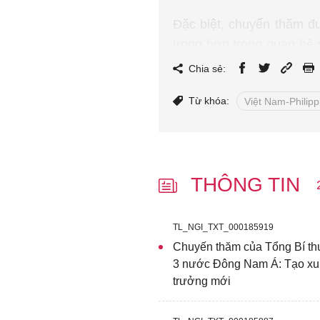
Đặc biệt, chuyến thăm đư
trọng hơn trong quan hệ 
là trong các lĩnh vực, nh
Chia sẻ:
chuyển đổi số và kinh tế b
Từ khóa:
Việt Nam-Philipp
THÔNG TIN
TL_NGI_TXT_000185919
Chuyến thăm của Tổng Bí thư
3 nước Đông Nam Á: Tạo xung
trưởng mới