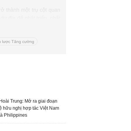
rở thành một trụ cột quan
ư địa để phát triển, nhất
ệ cao, năng lượng tái tạo,
n lược Tăng cường
Hoài Trung: Mở ra giai đoạn
hệ hữu nghị hợp tác Việt Nam
à Philippines