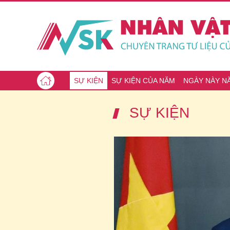
SỰ KIỆN
SỰ KIỆN CỦA NĂM
NGÀY NÀY N
SỰ KIỆN