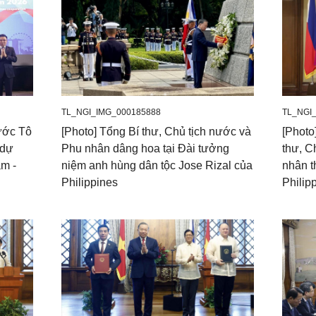
TL_NGI_IMG_000185888
TL_NGI
nước Tô
[Photo] Tổng Bí thư, Chủ tịch nước và
[Photo
 dự
Phu nhân dâng hoa tại Đài tưởng
thư, C
m -
niệm anh hùng dân tộc Jose Rizal của
nhân t
Philippines
Philip