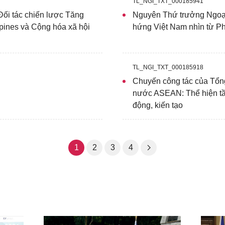
TL_NGI_TXT_000185941
ối tác chiến lược Tăng
Nguyên Thứ trưởng Ngoại
pines và Cộng hóa xã hội
hứng Việt Nam nhìn từ Ph
TL_NGI_TXT_000185918
Chuyến công tác của Tổng
nước ASEAN: Thể hiện tầ
động, kiến tạo
1
2
3
4