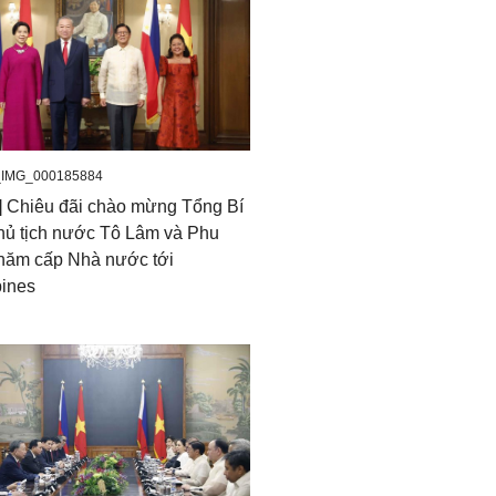
_IMG_000185884
] Chiêu đãi chào mừng Tổng Bí
hủ tịch nước Tô Lâm và Phu
hăm cấp Nhà nước tới
pines