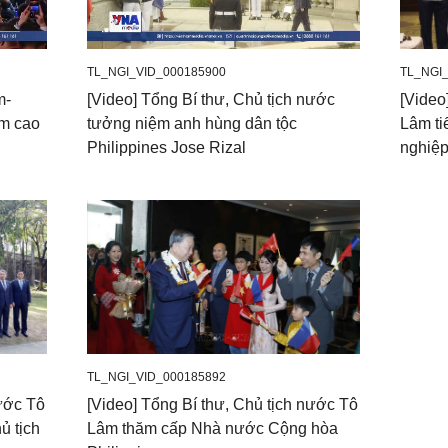
TL_NGI_VID_000185900
TL_NGI
m-
[Video] Tổng Bí thư, Chủ tịch nước
[Video
ầm cao
tưởng niệm anh hùng dân tộc
Lâm ti
Philippines Jose Rizal
nghiệp
TL_NGI_VID_000185892
nước Tô
[Video] Tổng Bí thư, Chủ tịch nước Tô
ủ tịch
Lâm thăm cấp Nhà nước Cộng hòa