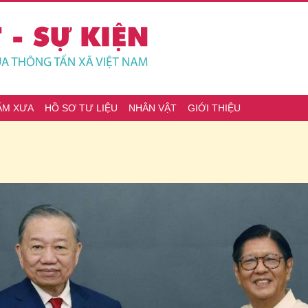
ĂM XƯA
HỒ SƠ TƯ LIỆU
NHÂN VẬT
GIỚI THIỆU