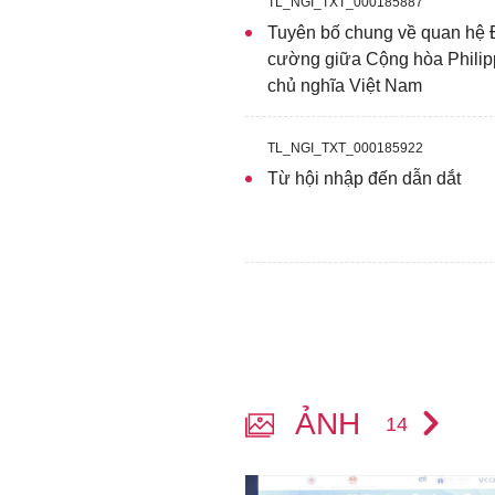
TL_NGI_TXT_000185887
Tuyên bố chung về quan hệ Đ
cường giữa Cộng hòa Philip
chủ nghĩa Việt Nam
TL_NGI_TXT_000185922
Từ hội nhập đến dẫn dắt
ẢNH
14