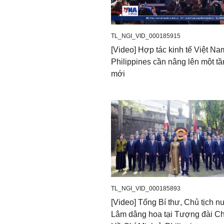
TL_NGI_VID_000185915
[Video] Hợp tác kinh tế Việt Na
Philippines cần nâng lên một t
mới
TL_NGI_VID_000185893
[Video] Tổng Bí thư, Chủ tịch 
Lâm dâng hoa tại Tượng đài Ch