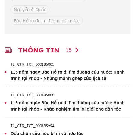
“Muốn cứu nước và giải phóng dân tộc,
Nguyễn Ái Quốc
không có con đường nào khác con đường
cách mạng vô sản”.
Bác Hồ ra đi tìm đường cứu nước
Sự kiện ngày 3/2/1930, dưới sự chủ trì của
Người, Đảng Cộng sản Việt Nam chính thức
THÔNG TIN
18
được thành lập, mở ra bước ngoặt vĩ đại
chấm dứt cuộc khủng hoảng sâu sắc về
TL_CTR_TXT_000186001
đường lối cứu nước. Mùa xuân năm 1941, sau
115 năm ngày Bác Hồ ra đi tìm đường cứu nước: Hành
đúng 30 năm bôn ba, Người trở về nước trực
trình tại Pháp - Những mảnh ghép của lịch sử
tiếp chèo lái con thuyền cách mạng.
TL_CTR_TXT_000186000
115 năm đã trôi qua kể từ ngày Người ra đi
115 năm ngày Bác Hồ ra đi tìm đường cứu nước: Hành
tìm đường cứu nước, nhưng ý nghĩa lịch sử
trình tại Pháp - Khảo nghiệm tìm lời giải cho dân tộc
và giá trị thời đại của sự kiện vẫn còn
nguyên vẹn. Con đường mà Chủ tịch Hồ Chí
TL_CTR_TXT_000185994
Dấu chân của hòa bình và hợp tác
Minh đã lựa chọn và dẫn dắt đã đưa cách