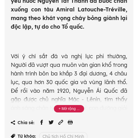
yêu nước Nguyễn Tất Thành đã bước chân
xuống con tàu Amiral Latouche-Tréville,
mang theo khát vọng cháy bỏng giành lại
độc lập, tự do cho Tổ quốc.
Với ý chí sắt đá và nghị lực phi thường,
Người đã vượt qua muôn vàn gian khổ trong
hành trình bôn ba khắp 3 đại dương, 4 châu
lục, qua hơn 30 quốc gia và vùng lãnh thổ.
Để rồi vào năm 1920, Nguyễn Ái Quốc đã
gặp được chủ nghĩa Mác - Lênin, tìm thấy
ánh sáng chân lý của thời đại: con đường giải
phóng dân tộc gắn liền với giải phóng giai
Chia sẻ:
cấp và giải phóng con người. Từ dòng chảy lý
luận ấy, Người đúc kết luận điểm lịch sử:
Từ khóa:
Chủ tịch Hồ Chí Minh