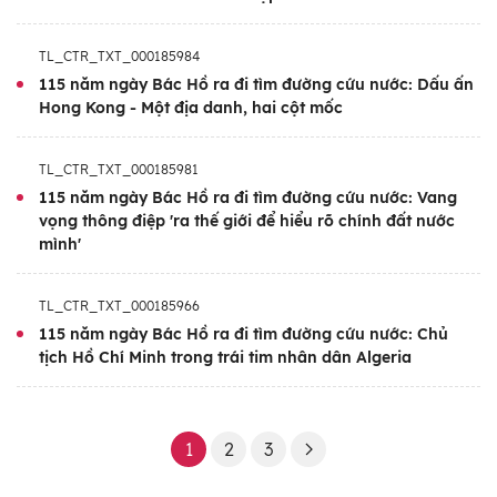
mạng Việt Nam đi từ thắng lợi này đến
thắng lợi khác, giành độc lập dân tộc, thống
TL_CTR_TXT_000185984
115 năm ngày Bác Hồ ra đi tìm đường cứu nước: Dấu ấn
nhất đất nước, xây dựng và bảo vệ vững
Hong Kong - Một địa danh, hai cột mốc
chắc Tổ quốc Việt Nam xã hội chủ nghĩa.
TL_CTR_TXT_000185981
115 năm ngày Bác Hồ ra đi tìm đường cứu nước: Vang
vọng thông điệp 'ra thế giới để hiểu rõ chính đất nước
mình'
TL_CTR_TXT_000185966
115 năm ngày Bác Hồ ra đi tìm đường cứu nước: Chủ
tịch Hồ Chí Minh trong trái tim nhân dân Algeria
1
2
3