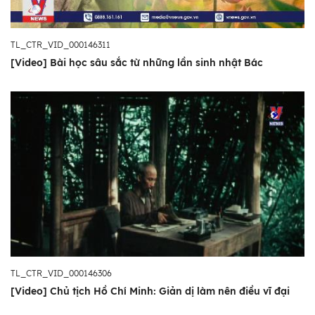
TL_CTR_VID_000146311
[Video] Bài học sâu sắc từ những lần sinh nhật Bác
TL_CTR_VID_000146306
[Video] Chủ tịch Hồ Chí Minh: Giản dị làm nên điều vĩ đại