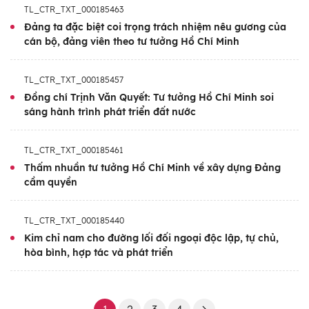
TL_CTR_TXT_000185463
Đó là chiều sâu nhân văn, là giá trị bền vững
Đảng ta đặc biệt coi trọng trách nhiệm nêu gương của
và cũng là sức sống thời đại của tư tưởng
cán bộ, đảng viên theo tư tưởng Hồ Chí Minh
Hồ Chí Minh. Tư tưởng ấy không chỉ soi sáng
con đường giành độc lập, thống nhất đất
TL_CTR_TXT_000185457
nước trong thế kỷ XX, mà còn tiếp tục soi
Đồng chí Trịnh Văn Quyết: Tư tưởng Hồ Chí Minh soi
sáng hành trình phát triển đất nước
sáng công cuộc bảo vệ toàn vẹn chủ quyền,
lãnh thổ, đổi mới, cải cách, phát triển nhanh
TL_CTR_TXT_000185461
và bền vững trong thế kỷ XXI. Trong kỷ
Thấm nhuần tư tưởng Hồ Chí Minh về xây dựng Đảng
nguyên mới, khi đất nước đứng trước yêu
cầm quyền
cầu vươn lên mạnh mẽ, nâng cao năng lực tự
chủ chiến lược, bắt kịp các xu thế phát triển
TL_CTR_TXT_000185440
của thời đại, tư tưởng Hồ Chí Minh càng trở
Kim chỉ nam cho đường lối đối ngoại độc lập, tự chủ,
thành điểm tựa tinh thần, nền tảng tư duy và
hòa bình, hợp tác và phát triển
phương hướng hành động có ý nghĩa quyết
định.