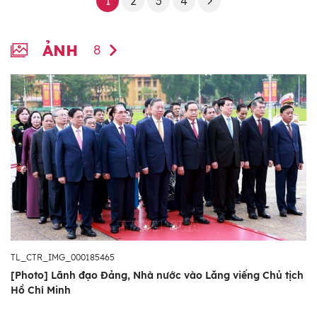
1
2
3
4
ẢNH
8
TL_CTR_IMG_000185465
[Photo] Lãnh đạo Đảng, Nhà nước vào Lăng viếng Chủ tịch
Hồ Chí Minh