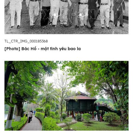
TL_CTR_IMG_000185368
[Photo] Bác Hồ - một tình yêu bao la