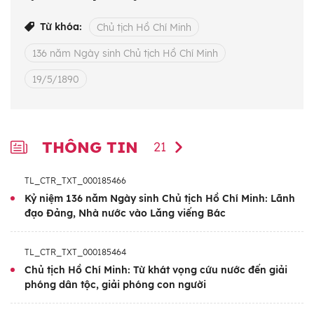
nước.
Từ khóa:
Chủ tịch Hồ Chí Minh
Chủ tịch Hồ Chí Minh không chỉ là người tìm
136 năm Ngày sinh Chủ tịch Hồ Chí Minh
ra con đường cứu nước, giải phóng dân tộc,
mà còn là người đặt nền móng tư tưởng cho
19/5/1890
sự nghiệp xây dựng, bảo vệ và phát triển
đất nước Việt Nam trong thời đại mới. Ở
Người, độc lập dân tộc gắn liền với tự do,
THÔNG TIN
21
hạnh phúc của Nhân dân, với Chủ nghĩa xã
hội. Giải phóng dân tộc là điểm khởi đầu của
TL_CTR_TXT_000185466
một hành trình lớn: xây dựng một nước Việt
Kỷ niệm 136 năm Ngày sinh Chủ tịch Hồ Chí Minh: Lãnh
đạo Đảng, Nhà nước vào Lăng viếng Bác
Nam hòa bình, thống nhất, độc lập, Nhân
dân được làm chủ, được sống ấm no, tự do,
TL_CTR_TXT_000185464
hạnh phúc, được học hành, được phát triển
Chủ tịch Hồ Chí Minh: Từ khát vọng cứu nước đến giải
toàn diện và được thụ hưởng thành quả của
phóng dân tộc, giải phóng con người
cách mạng.