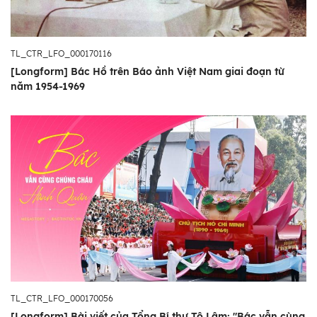
TL_CTR_LFO_000170116
[Longform] Bác Hồ trên Báo ảnh Việt Nam giai đoạn từ
năm 1954-1969
TL_CTR_LFO_000170056
[Longform] Bài viết của Tổng Bí thư Tô Lâm: "Bác vẫn cùng