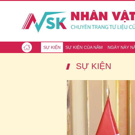
SỰ KIỆN
SỰ KIỆN CỦA NĂM
NGÀY NÀY N
SỰ KIỆN