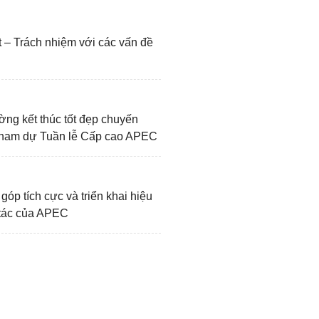
nh đạo APEC, trong đó có
ngừng làm sâu sắc quan hệ
 – Trách nhiệm với các vấn đề
ng kết thúc tốt đẹp chuyến
 tham dự Tuần lễ Cấp cao APEC
góp tích cực và triển khai hiệu
tác của APEC