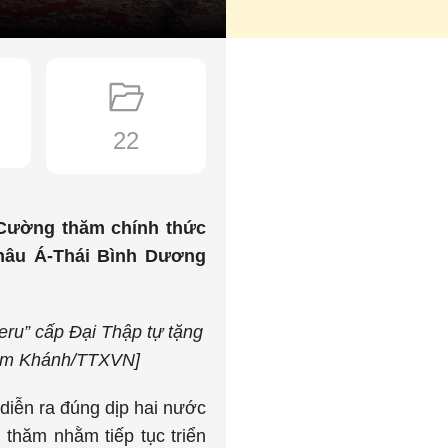
22
ường thăm chính thức
châu Á-Thái Bình Dương
eru” cấp Đại Thập tự tặng
Lâm Khánh/TTXVN]
diễn ra đúng dịp hai nước
 thăm nhằm tiếp tục triển