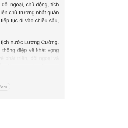
đối ngoại, chủ động, tích
hiện chủ trương nhất quán
iếp tục đi vào chiều sâu,
hủ tịch nước Lương Cường.
thông điệp về khát vọng
phát triển, đối ngoại và
ễn đàn APEC là một trong
doanh nghiệp khu vực tiếp
n có thu nhập cao vào năm
Peru
ch nhiệm của Việt Nam vào
ên kết kinh tế quốc tế, tạo
diễn đàn kinh tế hàng đầu.