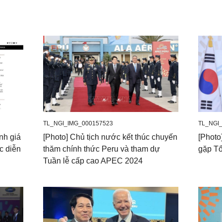
TL_NGI_IMG_000157523
TL_NGI
nh giá
[Photo] Chủ tịch nước kết thúc chuyến
[Phot
c diễn
thăm chính thức Peru và tham dự
gặp T
Tuần lễ cấp cao APEC 2024