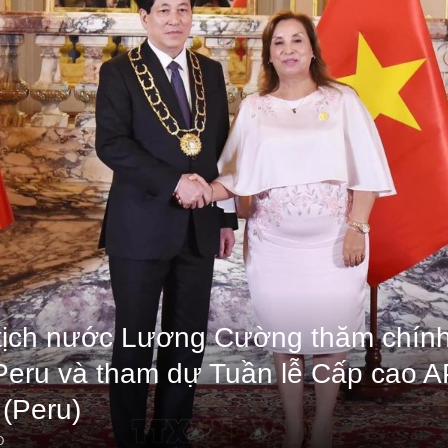
tịch nước Lương Cường thăm chính
Peru và tham dự Tuần lễ Cấp cao A
 (Peru)
O