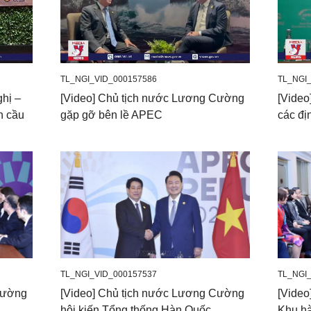
TL_NGI_VID_000157586
TL_NGI
hị –
[Video] Chủ tịch nước Lương Cường
[Video
n cầu
gặp gỡ bên lề APEC
các đ
TL_NGI_VID_000157537
TL_NGI
Cường
[Video] Chủ tịch nước Lương Cường
[Video
hội kiến Tổng thống Hàn Quốc
Khu hà