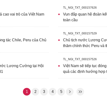
tịch nước Lương Cường gặp gỡ, tiếp xúc với các Nhà Lã
 toàn diện, đối tác chiến lược của ta, góp phần không 
TL_NGI_TXT_000157626
á cao vai trò của Việt Nam
Vun đắp quan hệ đoàn kết
toàn cầu
TL_NGI_TXT_000157529
ông tác Chile, Peru của Chủ
Chủ tịch nước Lương Cườ
thăm chính thức Peru và
TL_NGI_TXT_000157526
nước Lương Cường tại Hội
Việt Nam sẽ tiếp tục đóng 
31
quả các định hướng hợp 
1
2
3
4
5