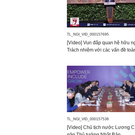
TL_NGI_VID_000157695
[Video] Vun đắp quan hệ hữu ng
Trách nhiệm với các vấn đề toà
TL_NGI_VID_000157538
[Video] Chủ tịch nước Lương 
gặp Thủ tướng Nhật Bản