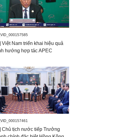
_VID_000157585
] Việt Nam triển khai hiệu quả
ịnh hướng hợp tác APEC
_VID_000157461
] Chủ tịch nước tiếp Trưởng
nh chính đặc biệt Hồng Kông