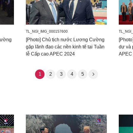
TL_NGI_IMG_000157600
TL_NGI
Cường
[Photo] Chủ tịch nước Lương Cường
[Phot
gặp lãnh đạo các nền kinh tế tại Tuần
dự và 
lễ Cấp cao APEC 2024
APEC 
1
2
3
4
5