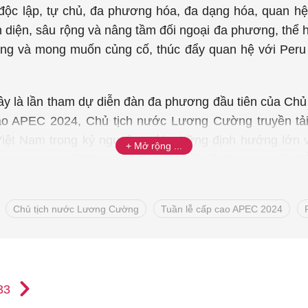
 độc lập, tự chủ, đa phương hóa, đa dạng hóa, quan hệ 
n diện, sâu rộng và nâng tầm đối ngoại đa phương, thể 
ọng và mong muốn củng cố, thúc đẩy quan hệ với Peru t
đây là lần tham dự diễn đàn đa phương đầu tiên của C
o APEC 2024, Chủ tịch nước Lương Cường truyền tải 
iệt Nam trong kỷ nguyên mới, những định hướng lớn về 
ệt Nam, trong đó khu vực châu Á-Thái Bình Dương và Di
kêu gọi các nền kinh tế thành viên APEC và cộng đồng 
ệt Nam hiện thực hóa mục tiêu trở thành nước phát triể
Chủ tịch nước Lương Cường
Tuần lễ cấp cao APEC 2024
 cao APEC tiếp tục khẳng định đóng góp tích cực, trá
 khu vực và toàn cầu, đặc biệt là thúc đẩy tiến trình li
ởng của khu vực; tiếp tục củng cố vai trò của APEC là 
33