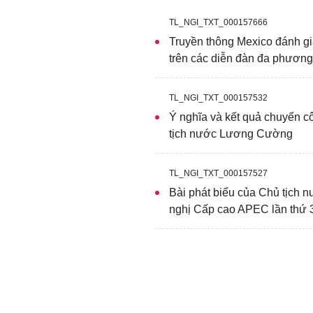
Đây cũng là dịp để Chủ 
nhiều đối tác chiến lược
TL_NGI_TXT_000157666
với các thành viên APEC.
Truyền thông Mexico đánh gi
trên các diễn đàn đa phương
TL_NGI_TXT_000157532
Ý nghĩa và kết quả chuyến c
tịch nước Lương Cường
TL_NGI_TXT_000157527
Bài phát biểu của Chủ tịch 
nghị Cấp cao APEC lần thứ 