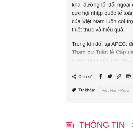
khai đường lối đối ngoại
cực hội nhập quốc tế toà
của Việt Nam luôn coi tr
thiết thực và hiệu quả.
Trong khi đó, tại APEC, 
Tham dự Tuần lễ Cấp ca
vươn mình của dân tộc V
hội nhập quốc tế của Vi
những ưu tiên hàng đầu, 
Chia sẻ:
tục đồng hành, hỗ trợ Vi
Từ khóa:
Việt Nam-Peru
2045.
Việc tham dự Tuần lễ Cấp
việc giải quyết các vấn đề
THÔNG TIN
động lực mới cho tăng trư