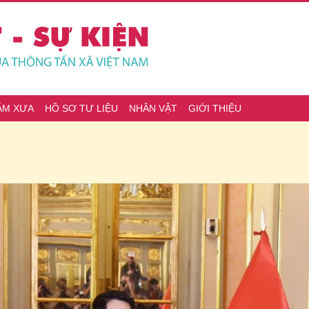
ĂM XƯA
HỒ SƠ TƯ LIỆU
NHÂN VẬT
GIỚI THIỆU