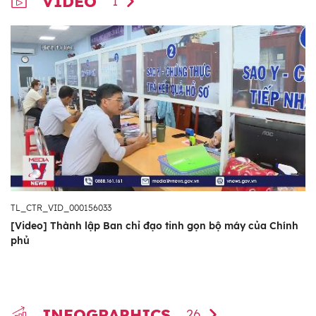
VIDEO
1
TL_CTR_VID_000156033
[Video] Thành lập Ban chỉ đạo tinh gọn bộ máy của Chính
phủ
INFOGRAPHICS
26