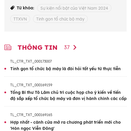
I/2025. Với tinh thần "Trung ương làm
Từ khóa:
Sự kiện nổi bật của Việt Nam 2024
gương, địa phương hưởng ứng", các cơ quan
TTXVN
Tinh gọn tổ chức bộ máy
tiến hành rà soát, sắp xếp hướng tới mục
tiêu bộ máy mới “tinh - gọn - mạnh - hiệu
năng - hiệu lực - hiệu quả” theo chỉ đạo của
THÔNG TIN
37
Tổng Bí thư Tô Lâm.
TL_CTR_TXT_000173007
Tinh gọn tổ chức bộ máy là đòi hỏi tất yếu từ thực tiễn
TL_CTR_TXT_000169159
Tổng Bí thư Tô Lâm chủ trì cuộc họp cho ý kiến về tiến
độ sắp xếp tổ chức bộ máy và đơn vị hành chính các cấp
TL_CTR_TXT_000169165
Hợp nhất - cánh cửa mở ra chương phát triển mới cho
'Hòn ngọc Viễn Đông'