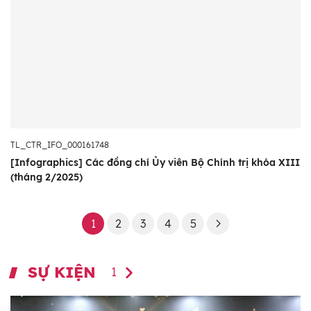
TL_CTR_IFO_000161748
[Infographics] Các đồng chí Ủy viên Bộ Chính trị khóa XIII
(tháng 2/2025)
1
2
3
4
5
SỰ KIỆN
1