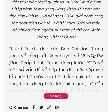
việc thực hiện Nghị quyết số 18-NQ/TW của Ban
Chấp hành Trung ương Đảng khóa XII; báo cáo
tình hình kinh tế - xã hội năm 2024, giải pháp tăng
tốc phát triển kinh tế - xã hội năm 2025 và tháo
gỡ những điểm nghẽn, nút thắt về thể chế. Ảnh:
Thống Nhất/TTXVN]
Thực hiện chỉ đạo của Ban Chỉ đạo Trung
ương về tổng kết Nghị quyết số 18-NQ/TW
(Ban Chấp hành Trung ương khóa XII) về
một số vấn đề về tiếp tục đổi mới, sắp xếp
tổ chức bộ máy của hệ thống chính trị tinh
gọn, hoạt động hiệu lực, hiệu quả, từ đầu
tháng 12, các cơ quan Đảng, Quốc hội, Chính
phủ, Mặt trận Tổ quốc Việt Nam và các tổ
chức chính trị xã hội khẩn trương xây dựng
Chia sẻ:
phương án trình Trung ương trong quý