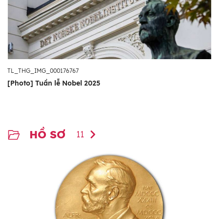
TL_THG_IMG_000176767
[Photo] Tuần lễ Nobel 2025
HỒ SƠ
11