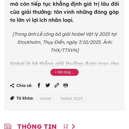
mà còn tiếp tục khẳng định giá trị lâu đời
của giải thưởng: tôn vinh những đóng góp
to lớn vì lợi ích nhân loại.
[Trong ảnh:
Lễ công bố giải Nobel Vật lý 2025 tại
Stockholm, Thụy Điển, ngày 7/10/2025. Ảnh:
THX/TTXVN
]
Nobel là hệ thống giải thưởng được trao cho
các cá nhân và tổ chức đạt được những
thành tựu lớn lao phục vụ cho lợi ích của
Chia sẻ:
nhân loại, theo ý nguyện của nhà khoa học,
nhà phát minh nổi tiếng Alfred Nobel. Giải
Từ khóa:
Nobel
Nobel 2025
Nobel không chỉ là một danh hiệu danh giá,
mà còn là biểu tượng của sự tiến bộ và nhân
văn cao quý mà Alfred Nobel để lại cho thế
THÔNG TIN
12
giới. Kể từ khi ra đời vào năm 1901, giải