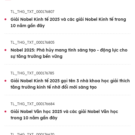
thưởng này đã ghi dấu những đóng góp vĩ
TL_THG_TXT_000176807
đại của những người xuất sắc nhất trong các
Giải Nobel Kinh tế 2025 và các giải Nobel Kinh tế trong
lĩnh vực khoa học, văn học và hòa bình.
10 năm gần đây
Giải Nobel 2025 có 338 ứng cử viên được đề
TL_THG_TXT_000176805
cử, bao gồm 244 cá nhân và 94 tổ chức. Sau
Nobel 2025: Phá hủy mang tính sáng tạo - động lực cho
khi công bố chủ nhân giải Nobel Y sinh chiều
sự tăng trưởng bền vững
6/10 theo giờ Việt Nam, Tuần lễ Nobel 2025
sẽ tiếp tục với các giải Vật lý (chiều 7/10),
TL_THG_TXT_000176785
Hóa học (chiều 8/10), Văn học (chiều 9/10),
Giải Nobel Kinh tế 2025 gọi tên 3 nhà khoa học giải thích
tăng trưởng kinh tế nhờ đổi mới sáng tạo
Hòa bình (chiều 10/10) và Kinh tế (chiều
13/10). Mỗi giải thưởng bao gồm Huy
TL_THG_TXT_000176684
chương Vàng, bằng chứng nhận và 11 triệu
Giải Nobel Văn học 2025 và các giải Nobel Văn học
kronor Thụy Điển (tương đương 1,2 triệu
trong 10 năm gần đây
USD).
TL_THG_TXT_000176670