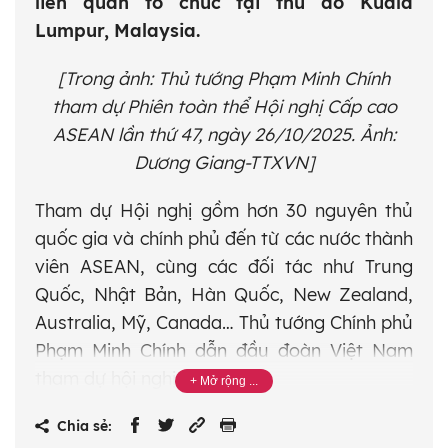
liên quan tổ chức tại thủ đô Kuala
Lumpur, Malaysia.
[Trong ảnh: Thủ tướng Phạm Minh Chính
tham dự Phiên toàn thể Hội nghị Cấp cao
ASEAN lần thứ 47, ngày 26/10/2025. Ảnh:
Dương Giang-TTXVN]
Tham dự Hội nghị gồm hơn 30 nguyên thủ
quốc gia và chính phủ đến từ các nước thành
viên ASEAN, cùng các đối tác như Trung
Quốc, Nhật Bản, Hàn Quốc, New Zealand,
Australia, Mỹ, Canada… Thủ tướng Chính phủ
Phạm Minh Chính dẫn đầu đoàn Việt Nam
tham dự hội nghị.
Tại sự kiện kéo dài 3 ngày này, các nhà lãnh
Chia sẻ: