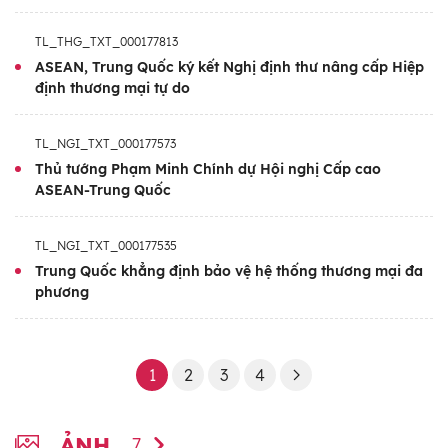
nhiệm kỳ trước vào các năm 2015, 2005,
TL_THG_TXT_000177813
1997 và 1977.
ASEAN, Trung Quốc ký kết Nghị định thư nâng cấp Hiệp
định thương mại tự do
TL_NGI_TXT_000177573
Thủ tướng Phạm Minh Chính dự Hội nghị Cấp cao
ASEAN-Trung Quốc
TL_NGI_TXT_000177535
Trung Quốc khẳng định bảo vệ hệ thống thương mại đa
phương
1
2
3
4
ẢNH
7