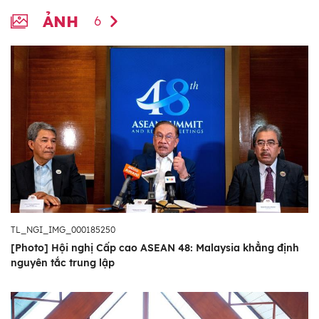
nhìn Cộng đồng ASEAN 2045 và các trọng
ẢNH
tâm hợp tác trong năm Chủ tịch ASEAN
6
2026 của Philippines.
Thứ ba
, tiếp tục phát huy tiếng nói chung và
vai trò trung tâm của ASEAN trên cơ sở đề
cao thượng tôn pháp luật, ủng hộ chủ nghĩa
đa phương, làm sâu sắc quan hệ với các đối
tác, qua đó góp phần duy trì môi trường hòa
bình, ổn định và thuận lợi cho phát triển,
đồng thời nâng cao vị thế và vai trò của
ASEAN trong khu vực và trên thế giới.
TL_NGI_IMG_000185250
[Photo] Hội nghị Cấp cao ASEAN 48: Malaysia khẳng định
nguyên tắc trung lập