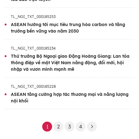
chiến lược và đề ra các quyết sách chiến
lược, qua đó giúp củng cố đoàn kết, nâng
TL_NGI_TXT_000185253
cao năng lực tự cường, tiếp tục khẳng định
ASEAN hướng tới mục tiêu trung hòa carbon và tăng
giá trị chiến lược của ASEAN. Hội nghị tập
trưởng bền vững vào năm 2030
trung vào ba trọng tâm lớn:
TL_NGI_TXT_000185234
Thứ nhất
, củng cố đoàn kết, tự cường và
Thứ trưởng Bộ Ngoại giao Đặng Hoàng Giang: Lan tỏa
thông điệp về một Việt Nam năng động, đổi mới, hội
năng lực ứng phó của ASEAN trước các
nhập và vươn mình mạnh mẽ
thách thức cấp bách, nhất là trong các lĩnh
vực thiết yếu như an ninh năng lượng, an
TL_NGI_TXT_000185228
ninh lương thực, ổn định chuỗi cung ứng và
ASEAN tăng cường hợp tác thương mại và năng lượng
hỗ trợ công dân trong các tình huống khẩn
nội khối
cấp.
Thứ hai
, thúc đẩy triển khai hiệu quả các ưu
1
2
3
4
tiên chiến lược của ASEAN, đặc biệt là Tầm