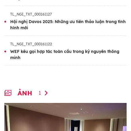
cơ hội mới là thông qua các phương pháp
tiếp cận hợp tác và sáng tạo.
TL_NGI_TXT_000161127
Hội nghị Davos 2025: Những ưu tiên thảo luận trong tình
hình mới
TL_NGI_TXT_000161122
WEF kêu gọi hợp tác toàn cầu trong kỷ nguyên thông
minh
ẢNH
1