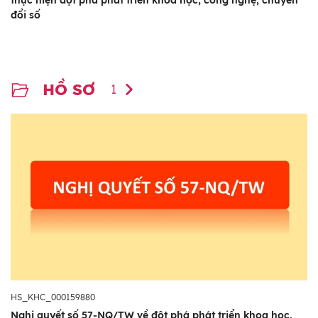
đổi số
HỒ SƠ
1
HS_KHC_000159880
Nghị quyết số 57-NQ/TW về đột phá phát triển khoa học,