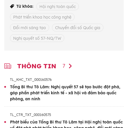
và chuyển đổi số quốc gia, tạo sự chuyển
Từ khóa:
Hội nghị toàn quốc
biến mang tính đột phá về nhận thức và tổ
Phát triển khoa học công nghệ
chức thực hiện, góp phần đưa đất nước phát
triển giàu mạnh, hùng cường trong kỷ
Đổi mới sáng tạo
Chuyển đổi số Quốc gia
nguyên mới - kỷ nguyên vươn mình của dân
Nghị quyết số 57-NQ/TW
tộc.
Hội nghị được tổ chức bằng hình thức trực
THÔNG TIN
7
tiếp từ điểm cầu Trung ương ở Hội trường
Diên Hồng, Nhà Quốc hội; kết hợp trực tuyến
TL_KHC_TXT_000160576
đến 15.345 điểm cầu, với 978.532 đại biểu
Tổng Bí thư Tô Lâm: Nghị quyết 57 sẽ tạo bước đột phá,
tham dự ở các Đảng ủy trực thuộc Trung
góp phần phát triển kinh tế - xã hội và đảm bảo quốc
phòng, an ninh
ương; các cơ quan tham mưu, giúp việc của
Đảng ở Trung ương, Ban cán sự đảng các
TL_CTR_TXT_000160575
bộ, ngành, đơn vị, Đảng đoàn Mặt trận Tổ
Phát biểu của Tổng Bí thư Tô Lâm tại Hội nghị toàn quốc
quốc Việt Nam, các tổ chức chính trị - xã hội;