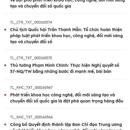
về đột phá phát triển khoa học, công nghệ, đổi mới sáng
các tỉnh ủy, thành ủy trực thuộc Trung
tạo và chuyển đổi số quốc gia
ương… Hội nghị cũng được truyền hình trực
tiếp trên kênh VTV1 Đài Truyền hình Việt
TL_CTR_TXT_000160574
Nam.
Chủ tịch Quốc hội Trần Thanh Mẫn: Tổ chức hoàn thiện
pháp luật phát triển khoa học, công nghệ, đổi mới sáng
Tổng Bí thư Tô Lâm tới dự, chỉ đạo Hội nghị
tạo và chuyển đổi số
tại điểm cầu Trung ương.
TL_CTR_TXT_000160573
Cùng dự ở điểm cầu Trung ương có: Nguyên
Thủ tướng Phạm Minh Chính: Thực hiện Nghị quyết số
57-NQ/TW bằng những bước đi mạnh mẽ, bài bản
Tổng Bí thư Nông Đức Mạnh; Ủy viên Bộ
Chính trị, Chủ tịch nước Lương Cường; Ủy
TL_KHC_TXT_000160567
viên Bộ Chính trị, Thủ tướng Chính phủ Phạm
Phát triển khoa học công nghệ, đổi mới sáng tạo và
Minh Chính; Ủy viên Bộ Chính trị, Chủ tịch
chuyển đổi số quốc gia là đột phá quan trọng hàng đầu
Quốc hội Trần Thanh Mẫn; nguyên Ủy viên
Bộ Chính trị, nguyên Chủ tịch Quốc hội
TL_KHC_TXT_000160566
Nguyễn Sinh Hùng; Ủy viên Bộ Chính trị,
Công bố Quyết định thành lập Ban Chỉ đạo Trung ương
Thường trực Ban Bí thư, Chủ nhiệm Ủy ban