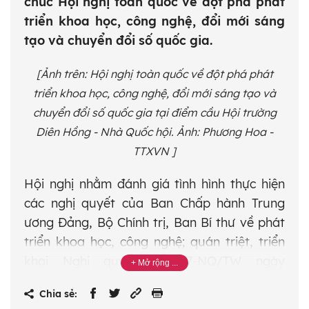
chức Hội nghị toàn quốc về đột phá phát
triển khoa học, công nghệ, đổi mới sáng
tạo và chuyển đổi số quốc gia.
[Ảnh trên: Hội nghị toàn quốc về đột phá phát
triển khoa học, công nghệ, đổi mới sáng tạo và
chuyển đổi số quốc gia tại điểm cầu Hội trường
Diên Hồng - Nhà Quốc hội. Ảnh: Phương Hoa -
TTXVN ]
Hội nghị nhằm đánh giá tình hình thực hiện
các nghị quyết của Ban Chấp hành Trung
ương Đảng, Bộ Chính trị, Ban Bí thư về phát
triển khoa học, công nghệ; quán triệt, triển
khai Nghị quyết số 57-NQ/TW ngày
22/12/2024 của Bộ Chính trị về đột phá phát
Chia sẻ:
triển khoa học, công nghệ, đổi mới sáng tạo