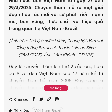
Nhà nước đến Việt Nam từ ngày 27 đến
29/3/2025. Chuyến thăm mở ra một giai
đoạn hợp tác mới với sự phát triển mạnh
mẽ, bền vững, thực chất và hiệu quả
trong quan hệ Việt Nam-Brazil.
[Ảnh trên: Chủ tịch nước Lương Cường hội đàm với
Tổng thống Brazil Luiz Inácio Lula da Silva
(28/3/2025). Ảnh: Lâm Khánh – TTXVN]
Đây là chuyến thăm lần thứ 2 của ông Lula
da Silva đến Việt Nam sau 17 năm kể từ
chuyến thăm hồi năm 2008. Đây cũng là
chuyến thăm cấp Nhà nước đầu tiên của
Nguyên thủ nước ngoài tới Việt Nam trong
Chia sẻ:
năm 2025, thể hiện sự coi trọng của Việt
Nam đối với Tổng thống Brazil và quan hệ
Từ khóa:
Việt Nam-Brazil