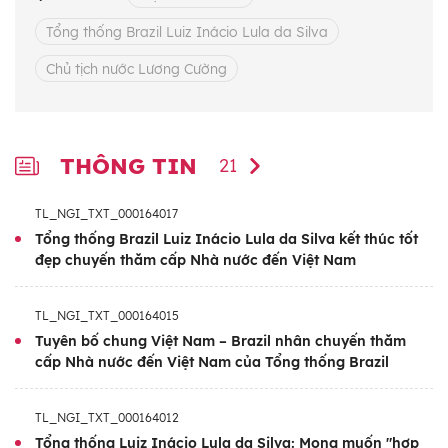
Việt Nam-Brazil.
Tổng thống Brazil Luiz Inácio Lula da Silva
Chuyến thăm Việt Nam lần này của Tổng
Chủ tịch nước Lương Cường
thống Lula da Silva mang ý nghĩa sâu sắc,
thể hiện sự phát triển liên tục trong quan hệ
giữa hai quốc gia, cũng như cam kết của cả
THÔNG TIN
21
hai bên trong việc thống nhất các biện pháp
nhằm triển khai hiệu quả khuôn khổ quan hệ
TL_NGI_TXT_000164017
Đối tác chiến lược Việt Nam-Brazil (mà hai
Tổng thống Brazil Luiz Inácio Lula da Silva kết thúc tốt
nước đã thiết lập vào tháng 11/2024), thúc
đẹp chuyến thăm cấp Nhà nước đến Việt Nam
đẩy các mối quan hệ hợp tác thiết thực trên
tất cả các lĩnh vực như chính trị-an ninh, kinh
TL_NGI_TXT_000164015
tế-thương mại-đầu tư, khoa học-công nghệ-
Tuyên bố chung Việt Nam – Brazil nhân chuyến thăm
cấp Nhà nước đến Việt Nam của Tổng thống Brazil
đổi mới sáng tạo, văn hóa-xã hội và biến đổi
khí hậu ở một tầm cao mới.
TL_NGI_TXT_000164012
Tổng thống Luiz Inácio Lula da Silva: Mong muốn "hợp
Chuyến thăm góp phần đưa quan hệ song