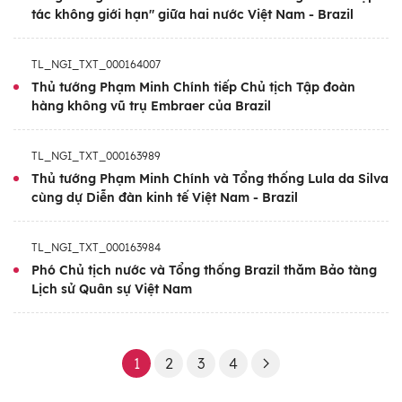
tác không giới hạn" giữa hai nước Việt Nam - Brazil
phương Việt Nam-Brazil lên tầm cao mới,
tăng cường cam kết và tin cậy chính trị, mở
TL_NGI_TXT_000164007
ra không gian hợp tác rộng lớn hơn, đưa
Thủ tướng Phạm Minh Chính tiếp Chủ tịch Tập đoàn
quan hệ phát triển toàn diện, đi vào chiều
hàng không vũ trụ Embraer của Brazil
sâu, bền vững, đem lại lợi ích thiết thực cho
nhân dân hai nước.
TL_NGI_TXT_000163989
Thủ tướng Phạm Minh Chính và Tổng thống Lula da Silva
cùng dự Diễn đàn kinh tế Việt Nam - Brazil
TL_NGI_TXT_000163984
Phó Chủ tịch nước và Tổng thống Brazil thăm Bảo tàng
Lịch sử Quân sự Việt Nam
1
2
3
4