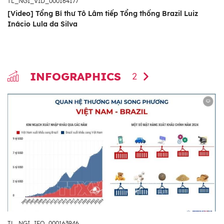
TL_NGI_VID_000164177
[Video] Tổng Bí thư Tô Lâm tiếp Tổng thống Brazil Luiz
Inácio Lula da Silva
INFOGRAPHICS
2
TL_NGI_IFO_000163946