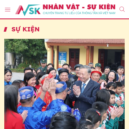
SỰ KIỆN