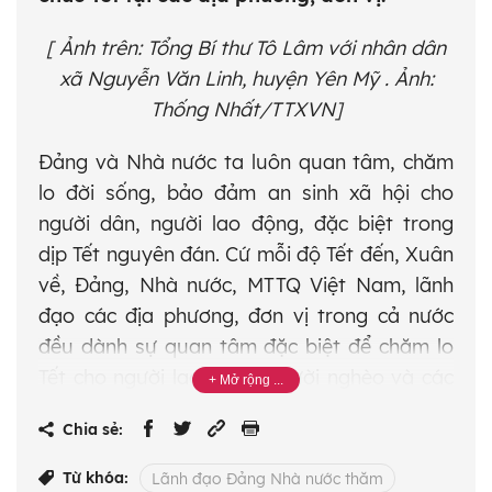
[ Ảnh trên: Tổng Bí thư Tô Lâm với nhân dân
xã Nguyễn Văn Linh, huyện Yên Mỹ . Ảnh:
Thống Nhất/TTXVN]
Đảng và Nhà nước ta luôn quan tâm, chăm
lo đời sống, bảo đảm an sinh xã hội cho
người dân, người lao động, đặc biệt trong
dịp Tết nguyên đán. Cứ mỗi độ Tết đến, Xuân
về, Đảng, Nhà nước, MTTQ Việt Nam, lãnh
đạo các địa phương, đơn vị trong cả nước
đều dành sự quan tâm đặc biệt để chăm lo
Tết cho người lao động, người nghèo và các
đối tượng chính sách, người có hoàn cảnh
Chia sẻ:
khó khăn với mục tiêu mọi người, mọi nhà
đều có Tết, không để ai bị bỏ lại phía sau.
Từ khóa:
Lãnh đạo Đảng Nhà nước thăm