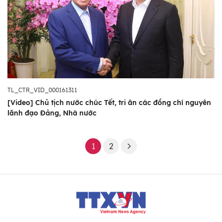
TL_CTR_VID_000161311
[Video] Chủ tịch nước chúc Tết, tri ân các đồng chí nguyên
lãnh đạo Đảng, Nhà nước
1
2